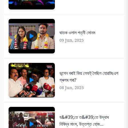
ঘাতক ওলাল পত্নী সোনম
09 Jun, 2025
ভূপেন বৰাই কিয় লেফট্ লৈছিল হোৱাটছএপ
গ্ৰুপৰ পৰা?
08 Jun, 2025
য&#39;তে ত&#39;তে উদ্ধাৰ
নিষিদ্ধ মাংস, উত্তপ্ত হোজ...