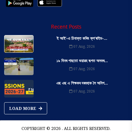
Recent Posts
ই আই’-এ চিনাক্ত কৰিব ফ্ল’ৰাইড-...
07 Aug, 2026
১৯ দিনৰ পাছতো ভয়াৱহ ৰূপত অসমৰ...
07 Aug, 2026
এছ এছ এ শিক্ষকৰ দৰমহাক লৈ অনিশ...
07 Aug, 2026
LOAD MORE
COPYRIGHT © 2026 . ALL RIGHTS RESERVED.