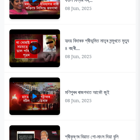
08 Jun, 2025
হৃদয় বিদাৰক শ্ৰীভূমিত মাতৃৰ সন্মুখতে মৃত্যু
৪ বছৰী...
08 Jun, 2025
মণিপুৰৰ ৰাজপথত আকৌ জুই
08 Jun, 2025
শ্ৰীকৃষ্ণৰ বিয়াত গো-মাংস দিয়া বুলি