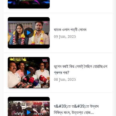
ঘাতক ওলাল পত্নী সোনম
09 Jun, 2025
ভূপেন বৰাই কিয় লেফট্ লৈছিল হোৱাটছএপ
গ্ৰুপৰ পৰা?
08 Jun, 2025
য&#39;তে ত&#39;তে উদ্ধাৰ
নিষিদ্ধ মাংস, উত্তপ্ত হোজ...