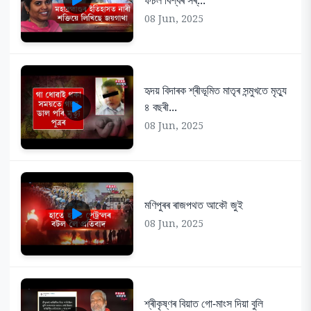
08 Jun, 2025
হৃদয় বিদাৰক শ্ৰীভূমিত মাতৃৰ সন্মুখতে মৃত্যু
৪ বছৰী...
08 Jun, 2025
মণিপুৰৰ ৰাজপথত আকৌ জুই
08 Jun, 2025
শ্ৰীকৃষ্ণৰ বিয়াত গো-মাংস দিয়া বুলি