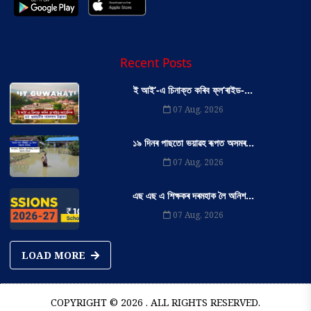
Recent Posts
ই আই’-এ চিনাক্ত কৰিব ফ্ল’ৰাইড-...
07 Aug, 2026
১৯ দিনৰ পাছতো ভয়াৱহ ৰূপত অসমৰ...
07 Aug, 2026
এছ এছ এ শিক্ষকৰ দৰমহাক লৈ অনিশ...
07 Aug, 2026
LOAD MORE
COPYRIGHT © 2026 . ALL RIGHTS RESERVED.