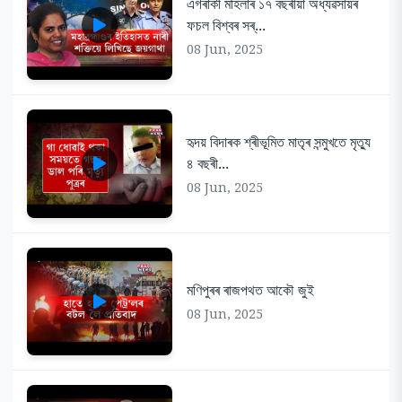
এগৰাকী মহিলাৰ ১৭ বছৰীয়া অধ্যৱসায়ৰ
ফচল বিশ্বৰ সৰ্...
08 Jun, 2025
হৃদয় বিদাৰক শ্ৰীভূমিত মাতৃৰ সন্মুখতে মৃত্যু
৪ বছৰী...
08 Jun, 2025
মণিপুৰৰ ৰাজপথত আকৌ জুই
08 Jun, 2025