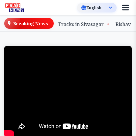
Breaking News
on of Flood-Damaged Tracks in Sivasagar
Rishav Das 