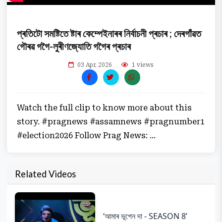
প্ৰতিটো সমষ্টিতে ষ্টাৰ কেম্পেইনাৰৰ নিৰ্বাচনী প্ৰচাৰ ; দেৰগাঁৱত
গৌৰৱ গগৈ-লুৰীণজ্যোতি গগৈৰ প্ৰচাৰ
03 Apr, 2026
1 views
Watch the full clip to know more about this
story. #pragnews #assamnews #pragnumber1
#election2026 Follow Prag News: ...
Related Videos
‘আমাৰ ভূপেন দা - SEASON 8’