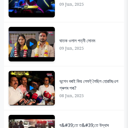
09 Jun, 2025
ঘাতক ওলাল পত্নী সোনম
09 Jun, 2025
ভূপেন বৰাই কিয় লেফট্ লৈছিল হোৱাটছএপ
গ্ৰুপৰ পৰা?
08 Jun, 2025
য&#39;তে ত&#39;তে উদ্ধাৰ