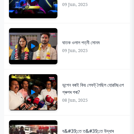
09 Jun, 2025
ঘাতক ওলাল পত্নী সোনম
09 Jun, 2025
ভূপেন বৰাই কিয় লেফট্ লৈছিল হোৱাটছএপ
গ্ৰুপৰ পৰা?
08 Jun, 2025
য&#39;তে ত&#39;তে উদ্ধাৰ