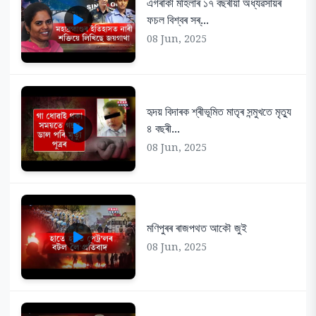
এগৰাকী মহিলাৰ ১৭ বছৰীয়া অধ্যৱসায়ৰ
ফচল বিশ্বৰ সৰ্...
08 Jun, 2025
হৃদয় বিদাৰক শ্ৰীভূমিত মাতৃৰ সন্মুখতে মৃত্যু
৪ বছৰী...
08 Jun, 2025
মণিপুৰৰ ৰাজপথত আকৌ জুই
08 Jun, 2025