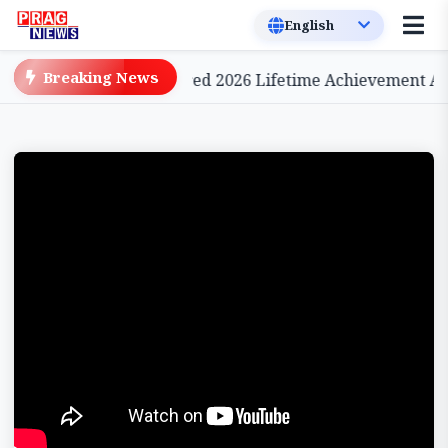
Breaking News
inema, to be Conferred 2026 Lifetime Achievement Awar