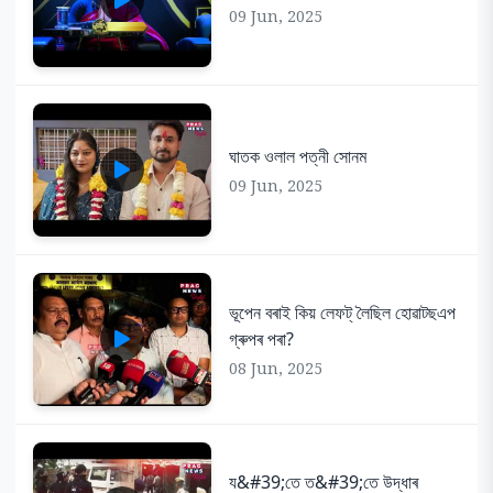
09 Jun, 2025
ঘাতক ওলাল পত্নী সোনম
09 Jun, 2025
ভূপেন বৰাই কিয় লেফট্ লৈছিল হোৱাটছএপ
গ্ৰুপৰ পৰা?
08 Jun, 2025
য&#39;তে ত&#39;তে উদ্ধাৰ