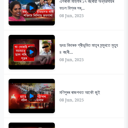
এগৰাকী মহিলাৰ ১৭ বছৰীয়া অধ্যৱসায়ৰ
ফচল বিশ্বৰ সৰ্...
08 Jun, 2025
হৃদয় বিদাৰক শ্ৰীভূমিত মাতৃৰ সন্মুখতে মৃত্যু
৪ বছৰী...
08 Jun, 2025
মণিপুৰৰ ৰাজপথত আকৌ জুই
08 Jun, 2025