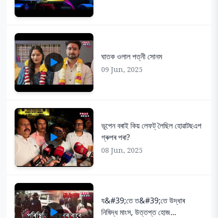
ঘাতক ওলাল পত্নী সোনম
09 Jun, 2025
ভূপেন বৰাই কিয় লেফট্ লৈছিল হোৱাটছএপ
গ্ৰুপৰ পৰা?
08 Jun, 2025
য&#39;তে ত&#39;তে উদ্ধাৰ
নিষিদ্ধ মাংস, উত্তপ্ত হোজ...