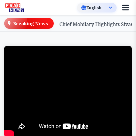
Breaking News
ement Award
BPF Chief Mohilary Highlights Sivasaga