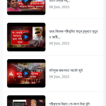
ফচল বিশ্বৰ সৰ্...
08 Jun, 2025
হৃদয় বিদাৰক শ্ৰীভূমিত মাতৃৰ সন্মুখতে মৃত্যু
৪ বছৰী...
08 Jun, 2025
মণিপুৰৰ ৰাজপথত আকৌ জুই
08 Jun, 2025
শ্ৰীকৃষ্ণৰ বিয়াত গো-মাংস দিয়া বুলি