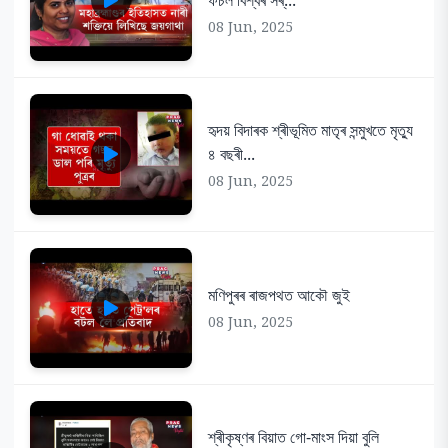
08 Jun, 2025
হৃদয় বিদাৰক শ্ৰীভূমিত মাতৃৰ সন্মুখতে মৃত্যু
৪ বছৰী...
08 Jun, 2025
মণিপুৰৰ ৰাজপথত আকৌ জুই
08 Jun, 2025
শ্ৰীকৃষ্ণৰ বিয়াত গো-মাংস দিয়া বুলি