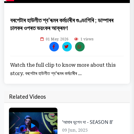
বৰপেটাৰ হাউলীত শ্ব’ৰূমৰ কৰ্মচাৰীৰ গুণ্ডাগিৰি ; ডাম্পাৰৰ
চালকৰ ওপৰত ভয়ংকৰ আক্ৰমণ
01 May, 2026
1 views
Watch the full clip to know more about this
story. বৰপেটাৰ হাউলীত শ্ব'ৰূমৰ কৰ্মচাৰীৰ ...
Related Videos
‘আমাৰ ভূপেন দা - SEASON 8’
09 Jun, 2025