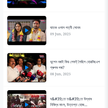
ঘাতক ওলাল পত্নী সোনম
09 Jun, 2025
ভূপেন বৰাই কিয় লেফট্ লৈছিল হোৱাটছএপ
গ্ৰুপৰ পৰা?
08 Jun, 2025
য&#39;তে ত&#39;তে উদ্ধাৰ
নিষিদ্ধ মাংস, উত্তপ্ত হোজ...