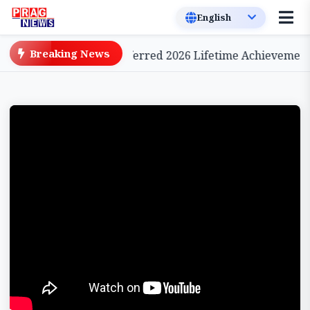
Breaking News
e Cinema, to be Conferred 2026 Lifetime Achievement A