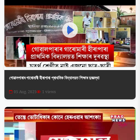
গোৱালপাৰাৰ গাৰোমাৰী হীৰাপাৰা প্ৰাথমিক বিদ্যালয়ত শিক্ষাৰ দুৰৱস্থা
05 Aug, 2025
1 views