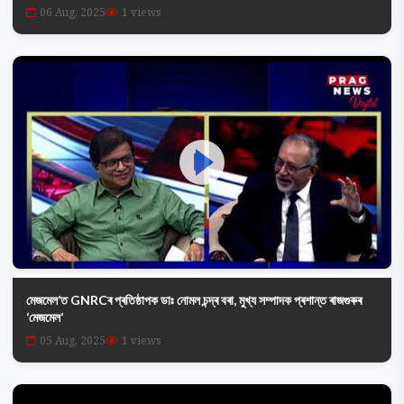
06 Aug, 2025
1 views
মেজমেল’ত GNRCৰ প্ৰতিষ্ঠাপক ডাঃ নোমল চন্দ্ৰ বৰা, মুখ্য সম্পাদক প্ৰশান্ত ৰাজগুৰুৰ
‘মেজমেল’
05 Aug, 2025
1 views