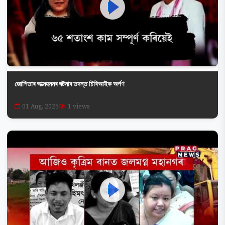
জোশিতাৰ আত্মহননৰ ঘটনাৰ তদন্ত চিবিআইক অৰ্পণ
01 Aug, 2025
1 views