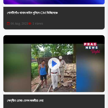
গোসাঁইগাঁও থানাৰ ফাইল খুলিলে CM ভিজিলেঞ্চে
06 Aug, 2025
1 views
ক্ষেত্ৰীত চোৰাং তেলৰ ৰমৰমীয়া বেহা