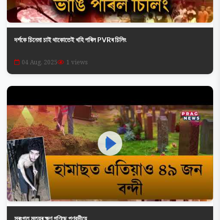
দৰ্শকে চিনেমা চাই থাকোতেই খহি পৰিল PVRৰ চিলিং
04 Aug, 2025
1 views
সুৰংগত মৃত্যুৰ ক্ষণ গণিছে পণবন্দীয়ে