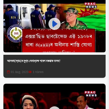
আলফা(স্বাঃ)ৰ মুখ্য সেনাধ্যক্ষ পৰেশ বৰুৱাক তলব!
01 Aug, 2025
1 views