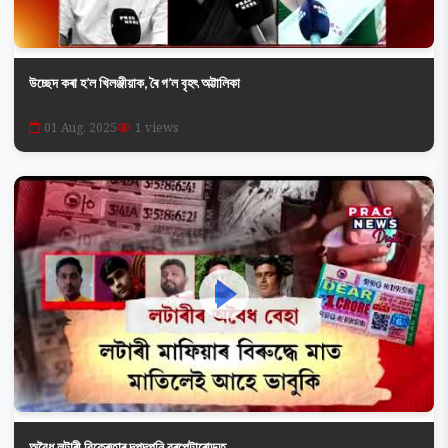
উচ্ছেদ কৰা হ’ল খিলঞ্জীয়াক, ৰৈ গ’ল বৃহৎ অট্টালিকা
01 Aug, 2025
1 views
অবৈধ লটাৰী বিক্ৰেতাৰ দপদপনি বৰপেটাৰোডত