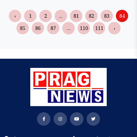
‹
1
2
...
81
82
83
84
85
86
87
...
110
111
›