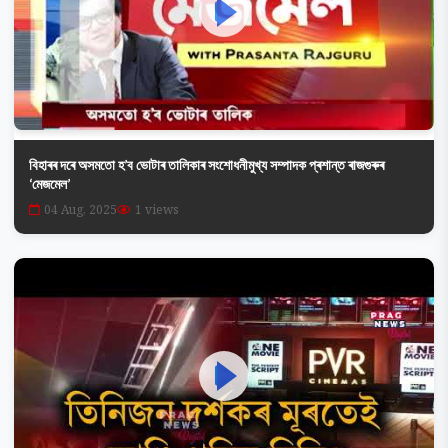
বিহাৰৰ দৰে অসমতো হ’ব ভোটাৰ তালিকাৰ সংশোধনীমুখ্য সম্পাদক প্ৰশান্ত ৰাজগুৰুৰ
‘মেজমেল’
04 Aug, 2025
1 views