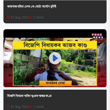
কাৰাগাৰৰ মহিলা চেলৰ ১নং কোঠা পালেগৈ নন্দিনী
02 Aug, 2025
1 views
বিজেপি বিধায়ক অমিত ভূঞাৰ আজৱ কাণ্ড
02 Aug, 2025
1 views