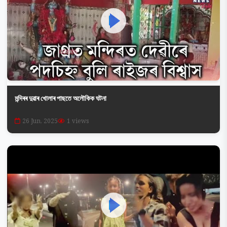
মন্দিৰৰ দুৱাৰ খোলাৰ পাছতে অলৌকিক ঘটনা
26 Jun, 2025
1 views