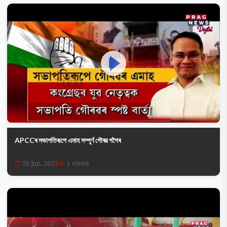
APCCৰ সভাপতিৰূপে এমাহ সম্পূৰ্ণ গৌৰৱ গগৈৰ
26 Jun, 2025
1 views