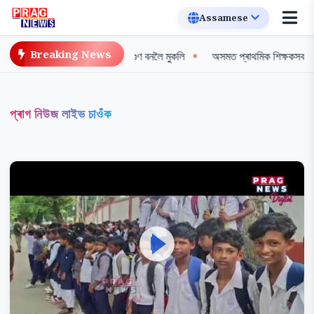
Breaking News
 প্ৰথম সৰুঠোঁটৰ শগুণ বনলৈ মুকলি
অসমত প্ৰাথমিক শিক্ষকসকলৰ ব্যাপক ধৰ্ণা, দীৰ্ঘদ
প্ৰাগ নিউজ লাইভ চাওঁক