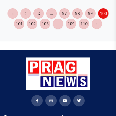
‹
1
2
...
97
98
99
100
101
102
103
...
109
110
›