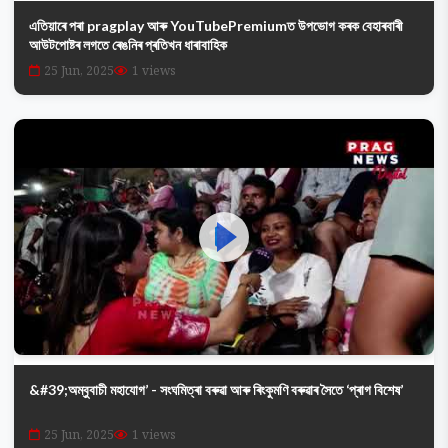
এতিয়াৰে পৰা pragplay আৰু YouTubePremiumত উপভোগ কৰক বেহাৰবাৰী
আউটপোষ্টৰ লগতে ৰেঙনিৰ প্ৰতিখন ধাৰাবাহিক
25 Jun, 2025
1 views
&#39;অম্বুবাচী মহাযোগ’ - সংঘমিত্ৰা বৰুৱা আৰু ৰিংকুমণি বৰুৱাৰ সৈতে ‘প্ৰাগ বিশেষ’
25 Jun, 2025
1 views