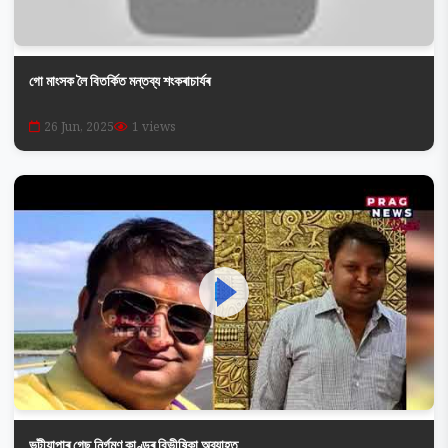
গো মাংসক লৈ বিতৰ্কিত মন্তব্য শংকৰাচাৰ্যৰ
26 Jun, 2025
1 views
ভটীয়াপাৰ গেছ নিৰ্গমণ কাণ্ডৰ বিভীষিকা অব্যাহত