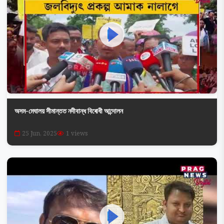
অসম-মেঘালয় সীমান্তত নদীবান্ধ বিৰোধী আন্দোলন
25 Jun, 2025
1 views