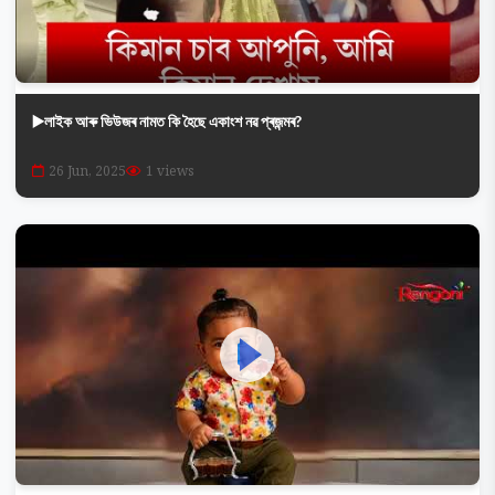
▶️লাইক আৰু ভিউজৰ নামত কি হৈছে একাংশ নৱ প্ৰজন্মৰ?
26 Jun, 2025
1 views