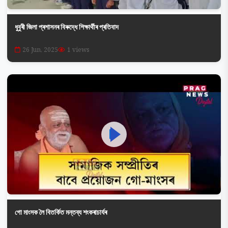
ধুবুৰী জিলা প্ৰশাসনৰ বিৰুদ্ধে শিক্ষাৰ্থীৰ প্ৰতিবাদ
26 Jun, 2025
1 views
গো মাংসক লৈ বিতৰ্কিত মন্তব্য শংকৰাচাৰ্যৰ