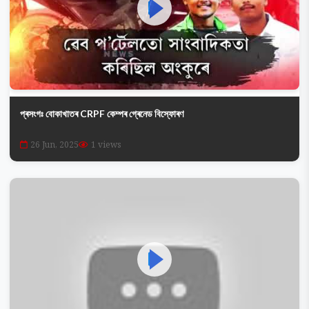
প্ৰসংগঃ বোকাখাতৰ CRPF কেম্পৰ গ্ৰেনেড বিস্ফোৰণ
26 Jun, 2025
1 views