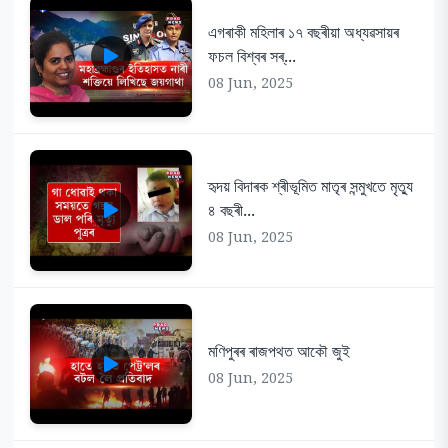
এগৰাকী মহিলাৰ ১৭ বছৰীয়া অধ্যৱসায়ৰ
ফচল বিশ্বৰ সৰ্...
08 Jun, 2025
হৃদয় বিদাৰক শ্ৰীভূমিত মাতৃৰ সন্মুখতে মৃত্যু
৪ বছৰী...
08 Jun, 2025
মণিপুৰৰ ৰাজপথত আকৌ জুই
08 Jun, 2025