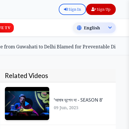
Sign In
Sign Up
VE TV
om Guwahati to Delhi Blamed for Preventable Disaster
Related Videos
‘আমাৰ ভূপেন দা - SEASON 8’
09 Jun, 2025