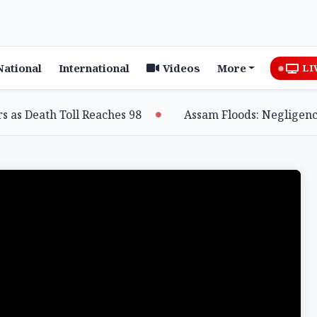
National
International
Videos
More
LI
 Death Toll Reaches 98
Assam Floods: Negligence fr