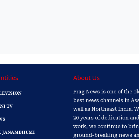
ntities
About Us
Prag News is one of the o
LEVISION
best news channels in As
NI TV
well as Northeast India. W
20 years of dedication an
WS
work, we continue to bri
IK JANAMBHUMI
ground-breaking news a