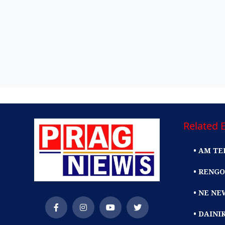
Related E
• AM TE
• RENGO
• NE NE
• DAIN