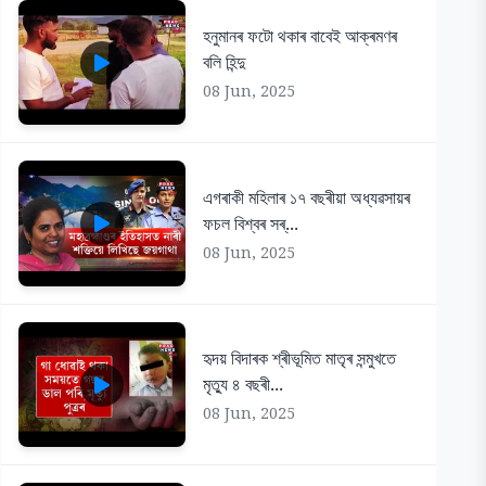
হনুমানৰ ফটো থকাৰ বাবেই আক্ৰমণৰ
বলি হিন্দু
08 Jun, 2025
এগৰাকী মহিলাৰ ১৭ বছৰীয়া অধ্যৱসায়ৰ
ফচল বিশ্বৰ সৰ্...
08 Jun, 2025
হৃদয় বিদাৰক শ্ৰীভূমিত মাতৃৰ সন্মুখতে
মৃত্যু ৪ বছৰী...
08 Jun, 2025