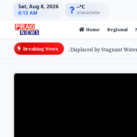
Sat, Aug 8, 2026
--°C
Unavailable
6:13 AM
Home
Regional
Breaking News
oods: Over 10,000 Remain Displaced by Stagnant Waters as