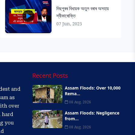
দিছপুৰৰ বিধায়ক অতুল বৰাৰ অসহায়
স্বীকাৰোক্তি
07 Jun, 2025
Recent Posts
Assam Floods: Over 10,000
ldest and
Rema...
sam as
08 Aug, 2026
ith over
Assam Floods: Negligence
d hard
from...
ng you
08 Aug, 2026
nd