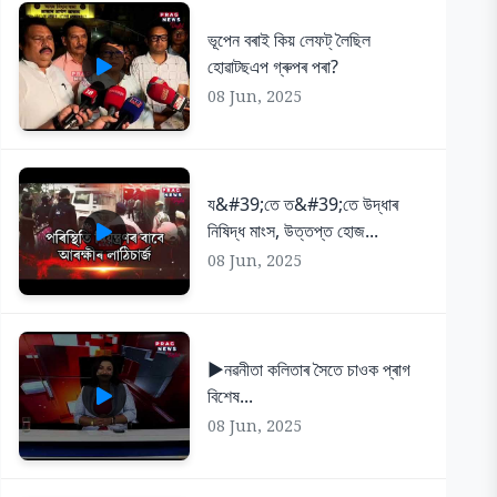
ভূপেন বৰাই কিয় লেফট্ লৈছিল
হোৱাটছএপ গ্ৰুপৰ পৰা?
08 Jun, 2025
য&#39;তে ত&#39;তে উদ্ধাৰ
নিষিদ্ধ মাংস, উত্তপ্ত হোজ...
08 Jun, 2025
▶️নৱনীতা কলিতাৰ সৈতে চাওক প্ৰাগ
বিশেষ...
08 Jun, 2025