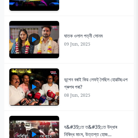
ঘাতক ওলাল পত্নী সোনম
09 Jun, 2025
ভূপেন বৰাই কিয় লেফট্ লৈছিল হোৱাটছএপ
গ্ৰুপৰ পৰা?
08 Jun, 2025
য&#39;তে ত&#39;তে উদ্ধাৰ
নিষিদ্ধ মাংস, উত্তপ্ত হোজ...