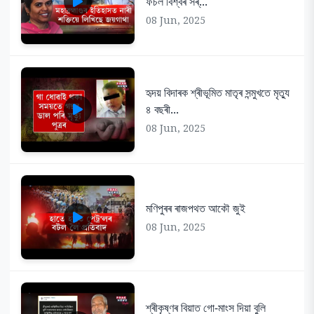
ফচল বিশ্বৰ সৰ্...
08 Jun, 2025
হৃদয় বিদাৰক শ্ৰীভূমিত মাতৃৰ সন্মুখতে মৃত্যু
৪ বছৰী...
08 Jun, 2025
মণিপুৰৰ ৰাজপথত আকৌ জুই
08 Jun, 2025
শ্ৰীকৃষ্ণৰ বিয়াত গো-মাংস দিয়া বুলি