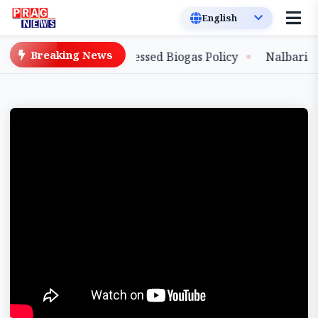
Breaking News
omy with New Compressed Biogas Policy
Nalbari Han