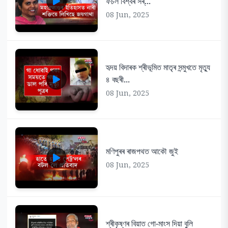
ফচল বিশ্বৰ সৰ্...
08 Jun, 2025
হৃদয় বিদাৰক শ্ৰীভূমিত মাতৃৰ সন্মুখতে মৃত্যু
৪ বছৰী...
08 Jun, 2025
মণিপুৰৰ ৰাজপথত আকৌ জুই
08 Jun, 2025
শ্ৰীকৃষ্ণৰ বিয়াত গো-মাংস দিয়া বুলি