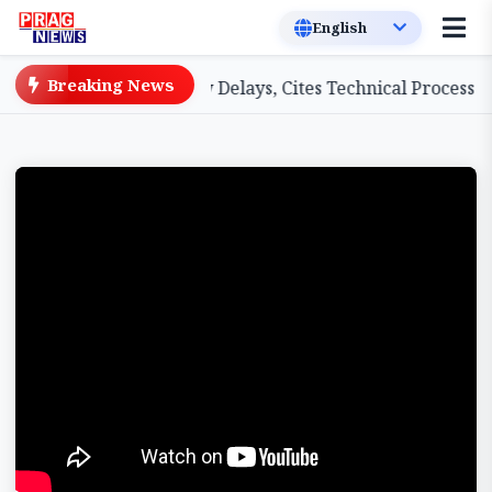
Breaking News
A Teachers on Salary Delays, Cites Technical Process