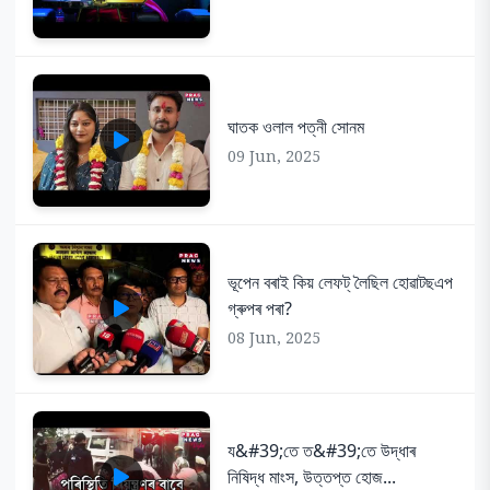
ঘাতক ওলাল পত্নী সোনম
09 Jun, 2025
ভূপেন বৰাই কিয় লেফট্ লৈছিল হোৱাটছএপ
গ্ৰুপৰ পৰা?
08 Jun, 2025
য&#39;তে ত&#39;তে উদ্ধাৰ
নিষিদ্ধ মাংস, উত্তপ্ত হোজ...