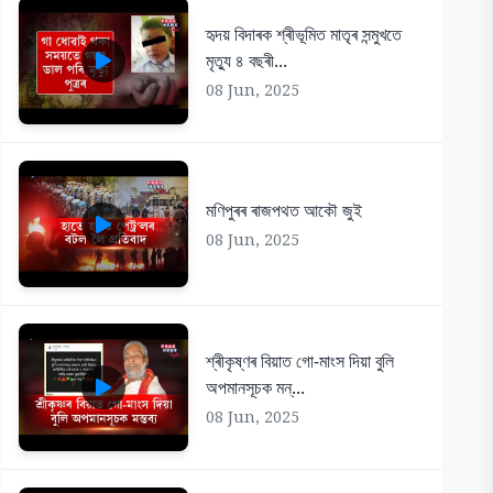
হৃদয় বিদাৰক শ্ৰীভূমিত মাতৃৰ সন্মুখতে
মৃত্যু ৪ বছৰী...
08 Jun, 2025
মণিপুৰৰ ৰাজপথত আকৌ জুই
08 Jun, 2025
শ্ৰীকৃষ্ণৰ বিয়াত গো-মাংস দিয়া বুলি
অপমানসূচক মন্...
08 Jun, 2025