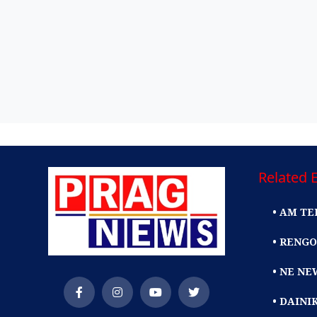
Related E
• AM TE
• RENGO
• NE NE
• DAIN