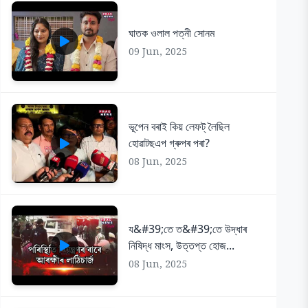
ঘাতক ওলাল পত্নী সোনম
09 Jun, 2025
ভূপেন বৰাই কিয় লেফট্ লৈছিল
হোৱাটছএপ গ্ৰুপৰ পৰা?
08 Jun, 2025
য&#39;তে ত&#39;তে উদ্ধাৰ
নিষিদ্ধ মাংস, উত্তপ্ত হোজ...
08 Jun, 2025