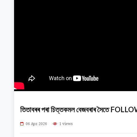
তিতাবৰৰ পৰা চিত্তকমল বেজবৰাৰ সৈতে F
06 Apr, 2026
1 views