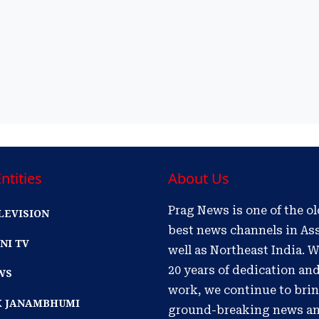
ntities
About Us
Prag News is one of the o
LEVISION
best news channels in As
NI TV
well as Northeast India. W
20 years of dedication an
WS
work, we continue to bri
IK JANAMBHUMI
ground-breaking news a