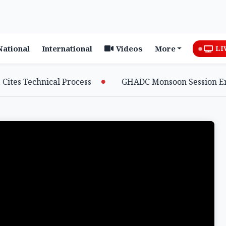
National
International
Videos
More
LI
s Technical Process
GHADC Monsoon Session Erupts 