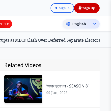
Sign In
Sign Up
VE TV
as MDCs Clash Over Deferred Separate Electoral Roll Bill
Related Videos
‘আমাৰ ভূপেন দা - SEASON 8’
09 Jun, 2025