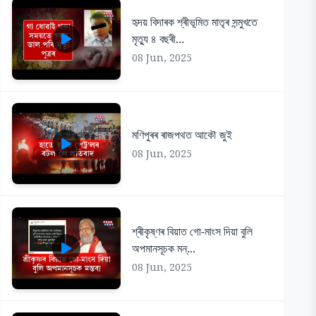
হৃদয় বিদাৰক শ্ৰীভূমিত মাতৃৰ সন্মুখতে
মৃত্যু ৪ বছৰী...
08 Jun, 2025
মণিপুৰৰ ৰাজপথত আকৌ জুই
08 Jun, 2025
শ্ৰীকৃষ্ণৰ বিয়াত গো-মাংস দিয়া বুলি
অপমানসূচক মন্...
08 Jun, 2025