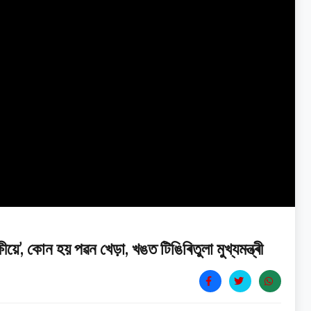
ে’, কোন হয় পৱন খেড়া, খঙত টিঙিৰিতুলা মুখ্যমন্ত্ৰী