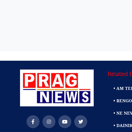
Related E
• AM TE
• RENGO
• NE NE
• DAIN