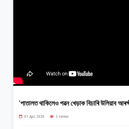
‘পাতালত থাকিলেও পৱন খেড়াক বিচাৰি উলিয়াব আৰক্ষীয়
07 Apr, 2026
1 views