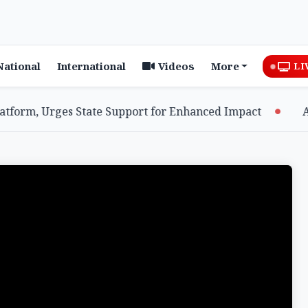
National
International
Videos
More
LI
rm, Urges State Support for Enhanced Impact
Assam