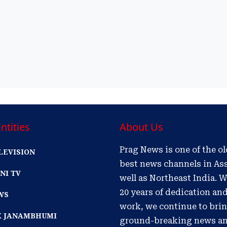
ntities
About Us
Prag News is one of the o
LEVISION
best news channels in As
NI TV
well as Northeast India. W
20 years of dedication an
WS
work, we continue to bri
IK JANAMBHUMI
ground-breaking news a