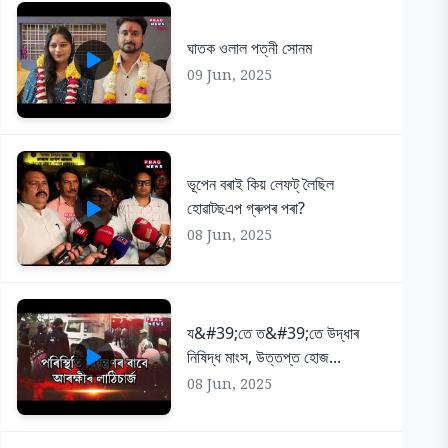
ঘাতক ওলাল পত্নী সোনম
09 Jun, 2025
ভূপেন বৰাই কিয় লেফট্ লৈছিল
হোৱাটছএপ গ্ৰুপৰ পৰা?
08 Jun, 2025
য&#39;তে ত&#39;তে উদ্ধাৰ
নিষিদ্ধ মাংস, উত্তপ্ত হোজ...
08 Jun, 2025