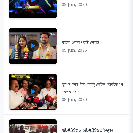
09 Jun, 2025
ঘাতক ওলাল পত্নী সোনম
09 Jun, 2025
ভূপেন বৰাই কিয় লেফট্ লৈছিল হোৱাটছএপ
গ্ৰুপৰ পৰা?
08 Jun, 2025
য&#39;তে ত&#39;তে উদ্ধাৰ