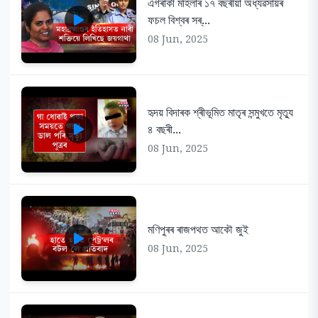
এগৰাকী মহিলাৰ ১৭ বছৰীয়া অধ্যৱসায়ৰ
ফচল বিশ্বৰ সৰ্...
08 Jun, 2025
হৃদয় বিদাৰক শ্ৰীভূমিত মাতৃৰ সন্মুখতে মৃত্যু
৪ বছৰী...
08 Jun, 2025
মণিপুৰৰ ৰাজপথত আকৌ জুই
08 Jun, 2025