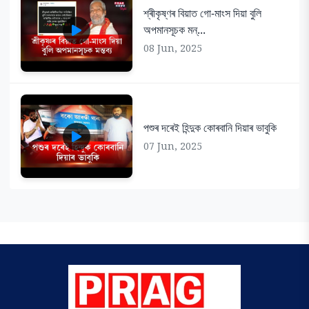
শ্ৰীকৃষ্ণৰ বিয়াত গো-মাংস দিয়া বুলি
অপমানসূচক মন্...
08 Jun, 2025
পশুৰ দৰেই হিন্দুক কোৰবানি দিয়াৰ ভাবুকি
07 Jun, 2025