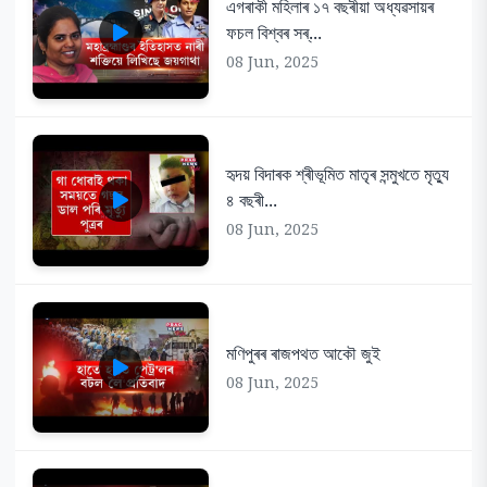
এগৰাকী মহিলাৰ ১৭ বছৰীয়া অধ্যৱসায়ৰ
ফচল বিশ্বৰ সৰ্...
08 Jun, 2025
হৃদয় বিদাৰক শ্ৰীভূমিত মাতৃৰ সন্মুখতে মৃত্যু
৪ বছৰী...
08 Jun, 2025
মণিপুৰৰ ৰাজপথত আকৌ জুই
08 Jun, 2025