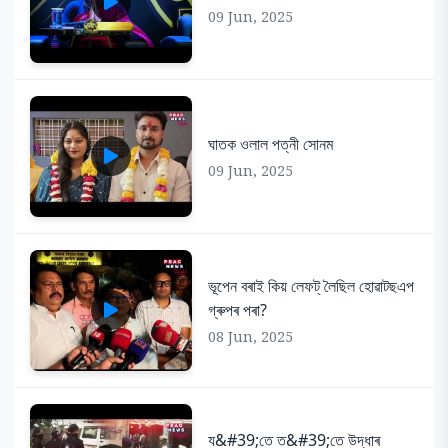
09 Jun, 2025
ঘাতক ওলাল পত্নী সোনম
09 Jun, 2025
ভূপেন বৰাই কিয় লেফট্ লৈছিল হোৱাটছএপ
গ্ৰুপৰ পৰা?
08 Jun, 2025
য&#39;তে ত&#39;তে উদ্ধাৰ