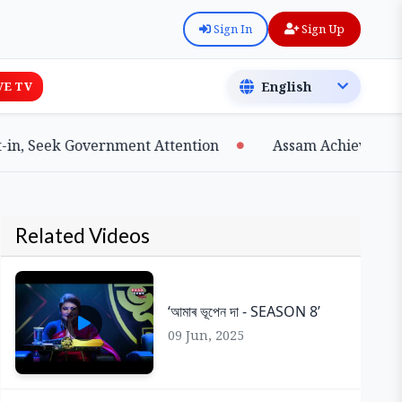
Sign In
Sign Up
VE TV
, Seek Government Attention
Assam Achieves Major 
Related Videos
‘আমাৰ ভূপেন দা - SEASON 8’
09 Jun, 2025