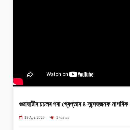
গুৱাহাটীৰ চচলৰ পৰা গ্ৰেপ্তাৰ ৪ সন্দেহজনক নাগৰিক
13 Apr, 2026
1 views