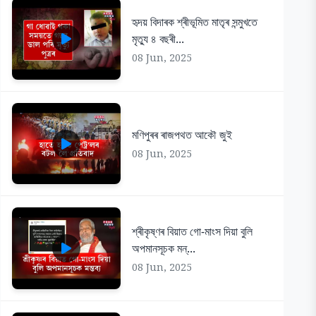
হৃদয় বিদাৰক শ্ৰীভূমিত মাতৃৰ সন্মুখতে
মৃত্যু ৪ বছৰী...
08 Jun, 2025
মণিপুৰৰ ৰাজপথত আকৌ জুই
08 Jun, 2025
শ্ৰীকৃষ্ণৰ বিয়াত গো-মাংস দিয়া বুলি
অপমানসূচক মন্...
08 Jun, 2025