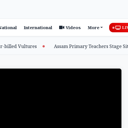
National
International
Videos
More
LI
lled Vultures
Assam Primary Teachers Stage Sit-in