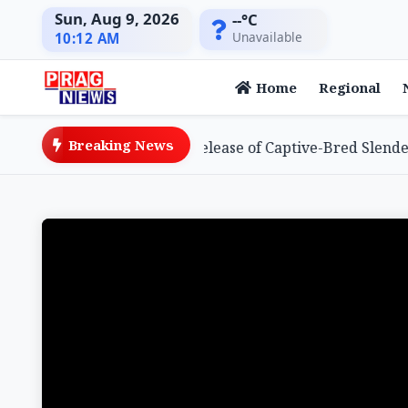
Sun, Aug 9, 2026
--°C
Unavailable
10:12 AM
Home
Regional
Breaking News
ieves Global First with Release of Captive-Bred Slender-bi