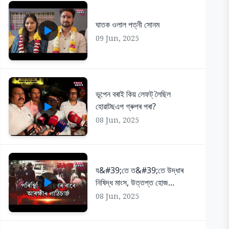
ঘাতক ওলাল পত্নী সোনম
09 Jun, 2025
ভূপেন বৰাই কিয় লেফট্ লৈছিল
হোৱাটছএপ গ্ৰুপৰ পৰা?
08 Jun, 2025
য&#39;তে ত&#39;তে উদ্ধাৰ
নিষিদ্ধ মাংস, উত্তপ্ত হোজ...
08 Jun, 2025