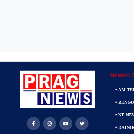
Related E
• AM TE
• RENGO
• NE NE
• DAIN