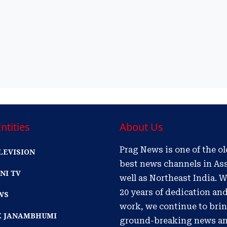
ntities
About Us
Prag News is one of the o
LEVISION
best news channels in As
NI TV
well as Northeast India. W
20 years of dedication an
WS
work, we continue to bri
IK JANAMBHUMI
ground-breaking news a