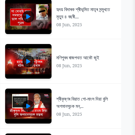
হৃদয় বিদাৰক শ্ৰীভূমিত মাতৃৰ সন্মুখতে
মৃত্যু ৪ বছৰী...
08 Jun, 2025
মণিপুৰৰ ৰাজপথত আকৌ জুই
08 Jun, 2025
শ্ৰীকৃষ্ণৰ বিয়াত গো-মাংস দিয়া বুলি
অপমানসূচক মন্...
08 Jun, 2025