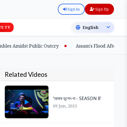
Sign In
Sign Up
VE TV
s Amidst Public Outcry
Assam's Flood Aftermath: S
Related Videos
‘আমাৰ ভূপেন দা - SEASON 8’
09 Jun, 2025