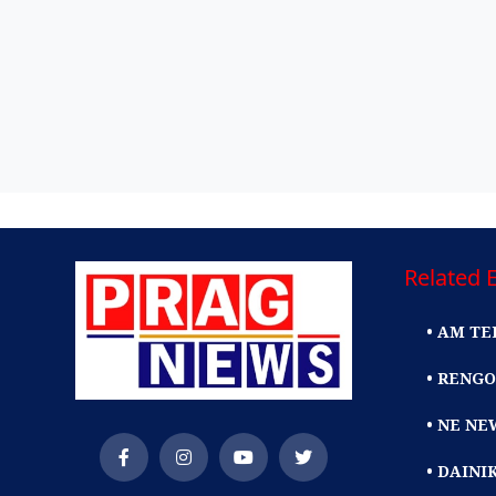
Related E
• AM TE
• RENGO
• NE NE
• DAIN