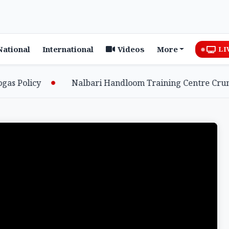
National
International
Videos
More
LI
 Policy
Nalbari Handloom Training Centre Crumble