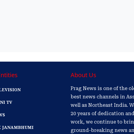
ntities
About Us
Prag News is one of the o
LEVISION
best news channels in As
NI TV
well as Northeast India. W
20 years of dedication an
WS
work, we continue to bri
IK JANAMBHUMI
ground-breaking news a