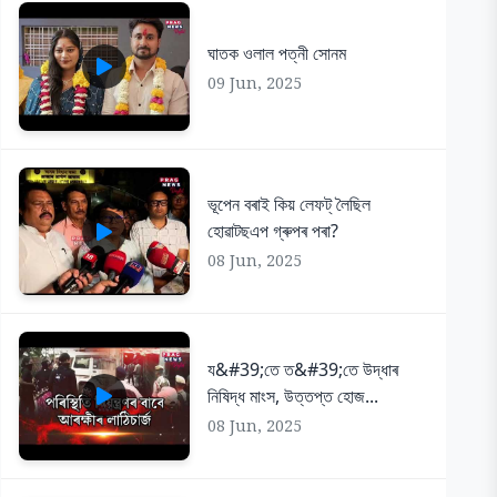
ঘাতক ওলাল পত্নী সোনম
09 Jun, 2025
ভূপেন বৰাই কিয় লেফট্ লৈছিল
হোৱাটছএপ গ্ৰুপৰ পৰা?
08 Jun, 2025
য&#39;তে ত&#39;তে উদ্ধাৰ
নিষিদ্ধ মাংস, উত্তপ্ত হোজ...
08 Jun, 2025