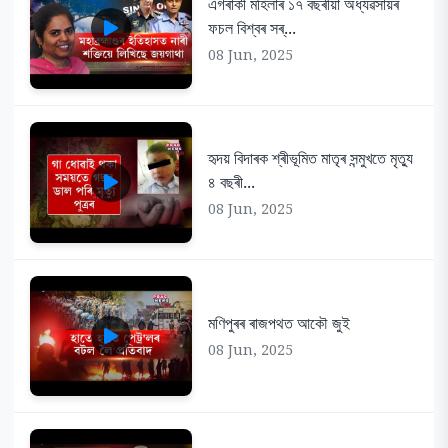
এগৰাকী মহিলাৰ ১৭ বছৰীয়া অধ্যৱসায়ৰ
ফচল বিশ্বৰ সৰ্...
08 Jun, 2025
হৃদয় বিদাৰক শ্ৰীভূমিত মাতৃৰ সন্মুখতে মৃত্যু
৪ বছৰী...
08 Jun, 2025
মণিপুৰৰ ৰাজপথত আকৌ জুই
08 Jun, 2025