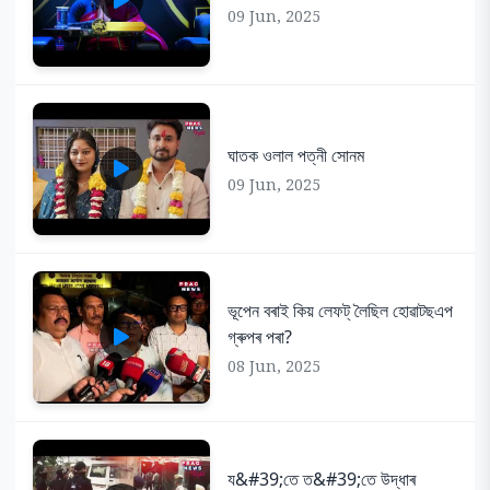
09 Jun, 2025
ঘাতক ওলাল পত্নী সোনম
09 Jun, 2025
ভূপেন বৰাই কিয় লেফট্ লৈছিল হোৱাটছএপ
গ্ৰুপৰ পৰা?
08 Jun, 2025
য&#39;তে ত&#39;তে উদ্ধাৰ