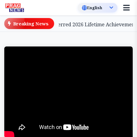
Breaking News
e Cinema, to be Conferred 2026 Lifetime Achievement A