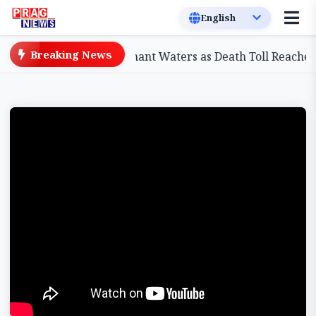
Breaking News
in Displaced by Stagnant Waters as Death Toll Reaches 98