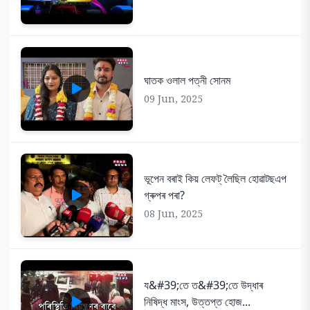
ঘাতক ওলাল পত্নী সোনম
09 Jun, 2025
ভূপেন বৰাই কিয় লেফট্ লৈছিল হোৱাটছএপ
গ্ৰুপৰ পৰা?
08 Jun, 2025
য&#39;তে ত&#39;তে উদ্ধাৰ
নিষিদ্ধ মাংস, উত্তপ্ত হোজ...