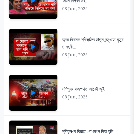
ফচল বিশ্বৰ সৰ্...
08 Jun, 2025
হৃদয় বিদাৰক শ্ৰীভূমিত মাতৃৰ সন্মুখতে মৃত্যু
৪ বছৰী...
08 Jun, 2025
মণিপুৰৰ ৰাজপথত আকৌ জুই
08 Jun, 2025
শ্ৰীকৃষ্ণৰ বিয়াত গো-মাংস দিয়া বুলি