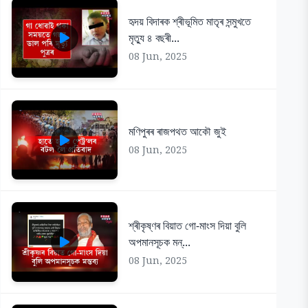
হৃদয় বিদাৰক শ্ৰীভূমিত মাতৃৰ সন্মুখতে
মৃত্যু ৪ বছৰী...
08 Jun, 2025
মণিপুৰৰ ৰাজপথত আকৌ জুই
08 Jun, 2025
শ্ৰীকৃষ্ণৰ বিয়াত গো-মাংস দিয়া বুলি
অপমানসূচক মন্...
08 Jun, 2025