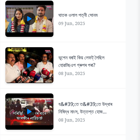
ঘাতক ওলাল পত্নী সোনম
09 Jun, 2025
ভূপেন বৰাই কিয় লেফট্ লৈছিল
হোৱাটছএপ গ্ৰুপৰ পৰা?
08 Jun, 2025
য&#39;তে ত&#39;তে উদ্ধাৰ
নিষিদ্ধ মাংস, উত্তপ্ত হোজ...
08 Jun, 2025