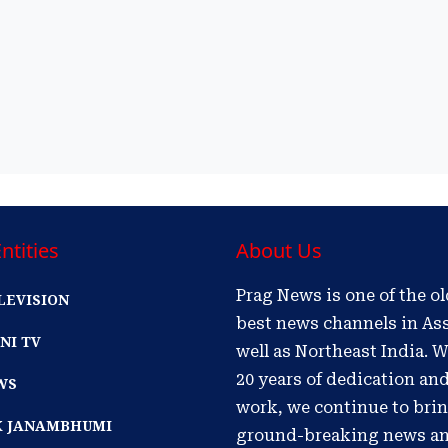
ntities
About Us
Prag News is one of the o
LEVISION
best news channels in As
NI TV
well as Northeast India. W
20 years of dedication an
WS
work, we continue to bri
IK JANAMBHUMI
ground-breaking news a