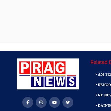
Related E
• AM TE
• RENGO
• NE NE
• DAIN