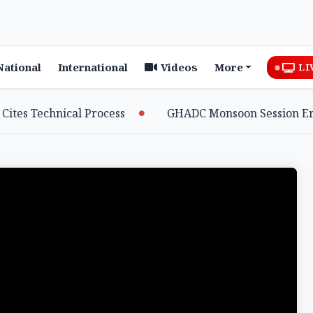
National
International
Videos
More
LI
s Technical Process
GHADC Monsoon Session Erupts a