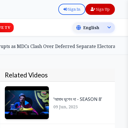
Sign In
Sign Up
VE TV
s MDCs Clash Over Deferred Separate Electoral Roll Bill
Related Videos
‘আমাৰ ভূপেন দা - SEASON 8’
09 Jun, 2025