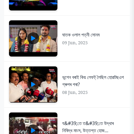
ঘাতক ওলাল পত্নী সোনম
09 Jun, 2025
ভূপেন বৰাই কিয় লেফট্ লৈছিল হোৱাটছএপ
গ্ৰুপৰ পৰা?
08 Jun, 2025
য&#39;তে ত&#39;তে উদ্ধাৰ
নিষিদ্ধ মাংস, উত্তপ্ত হোজ...