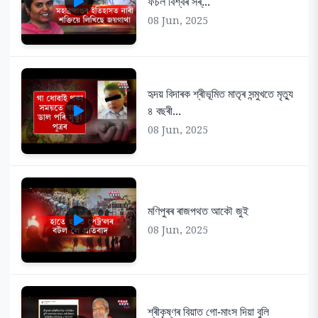
ফচল বিশ্বৰ সৰ্...
08 Jun, 2025
হৃদয় বিদাৰক শ্ৰীভূমিত মাতৃৰ সন্মুখতে মৃত্যু
৪ বছৰী...
08 Jun, 2025
মণিপুৰৰ ৰাজপথত আকৌ জুই
08 Jun, 2025
শ্ৰীকৃষ্ণৰ বিয়াত গো-মাংস দিয়া বুলি