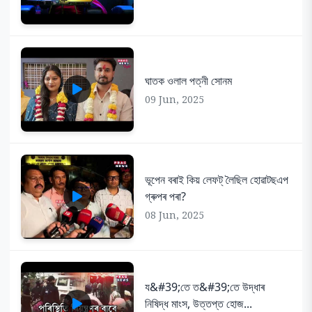
ঘাতক ওলাল পত্নী সোনম
09 Jun, 2025
ভূপেন বৰাই কিয় লেফট্ লৈছিল হোৱাটছএপ
গ্ৰুপৰ পৰা?
08 Jun, 2025
য&#39;তে ত&#39;তে উদ্ধাৰ
নিষিদ্ধ মাংস, উত্তপ্ত হোজ...