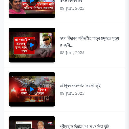
ফচল বিশ্বৰ সৰ্...
08 Jun, 2025
হৃদয় বিদাৰক শ্ৰীভূমিত মাতৃৰ সন্মুখতে মৃত্যু
৪ বছৰী...
08 Jun, 2025
মণিপুৰৰ ৰাজপথত আকৌ জুই
08 Jun, 2025
শ্ৰীকৃষ্ণৰ বিয়াত গো-মাংস দিয়া বুলি