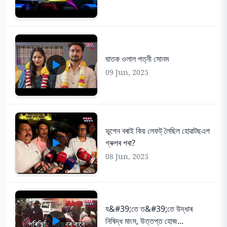
ঘাতক ওলাল পত্নী সোনম
09 Jun, 2025
ভূপেন বৰাই কিয় লেফট্ লৈছিল হোৱাটছএপ
গ্ৰুপৰ পৰা?
08 Jun, 2025
য&#39;তে ত&#39;তে উদ্ধাৰ
নিষিদ্ধ মাংস, উত্তপ্ত হোজ...