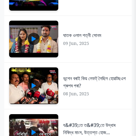
ঘাতক ওলাল পত্নী সোনম
09 Jun, 2025
ভূপেন বৰাই কিয় লেফট্ লৈছিল হোৱাটছএপ
গ্ৰুপৰ পৰা?
08 Jun, 2025
য&#39;তে ত&#39;তে উদ্ধাৰ
নিষিদ্ধ মাংস, উত্তপ্ত হোজ...