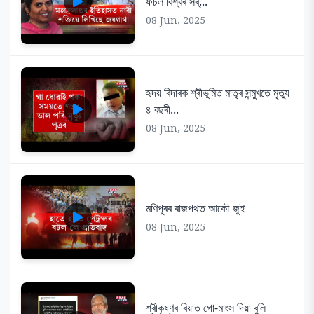
ফচল বিশ্বৰ সৰ্...
08 Jun, 2025
হৃদয় বিদাৰক শ্ৰীভূমিত মাতৃৰ সন্মুখতে মৃত্যু
৪ বছৰী...
08 Jun, 2025
মণিপুৰৰ ৰাজপথত আকৌ জুই
08 Jun, 2025
শ্ৰীকৃষ্ণৰ বিয়াত গো-মাংস দিয়া বুলি