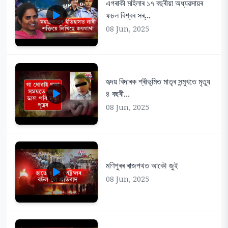
এগৰাকী মহিলাৰ ১৭ বছৰীয়া অধ্যৱসায়ৰ
ফচল বিশ্বৰ সৰ্...
08 Jun, 2025
হৃদয় বিদাৰক শ্ৰীভূমিত মাতৃৰ সন্মুখতে মৃত্যু
৪ বছৰী...
08 Jun, 2025
মণিপুৰৰ ৰাজপথত আকৌ জুই
08 Jun, 2025