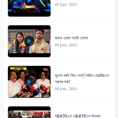
09 Jun, 2025
ঘাতক ওলাল পত্নী সোনম
09 Jun, 2025
ভূপেন বৰাই কিয় লেফট্ লৈছিল হোৱাটছএপ
গ্ৰুপৰ পৰা?
08 Jun, 2025
য&#39;তে ত&#39;তে উদ্ধাৰ