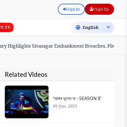
Sign In
Sign Up
VE TV
Highlights Sivasagar Embankment Breaches, Pledges Cent
Related Videos
‘আমাৰ ভূপেন দা - SEASON 8’
09 Jun, 2025