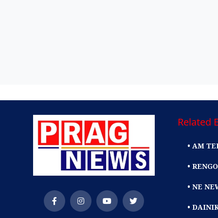
Related E
• AM TE
• RENGO
• NE NE
• DAIN