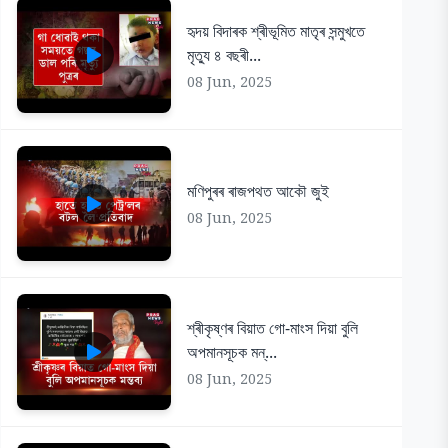
হৃদয় বিদাৰক শ্ৰীভূমিত মাতৃৰ সন্মুখতে
মৃত্যু ৪ বছৰী...
08 Jun, 2025
মণিপুৰৰ ৰাজপথত আকৌ জুই
08 Jun, 2025
শ্ৰীকৃষ্ণৰ বিয়াত গো-মাংস দিয়া বুলি
অপমানসূচক মন্...
08 Jun, 2025