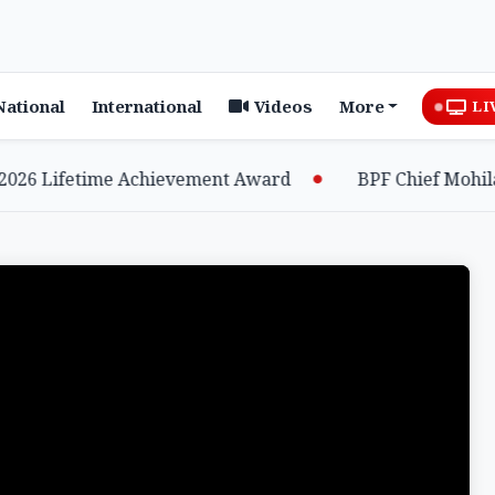
National
International
Videos
More
LI
6 Lifetime Achievement Award
BPF Chief Mohilary 