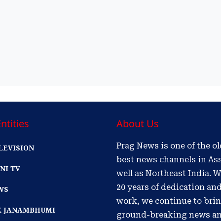
ntities
About Us
Prag News is one of the o
LEVISION
best news channels in As
NI TV
well as Northeast India. W
20 years of dedication an
WS
work, we continue to bri
IK JANAMBHUMI
ground-breaking news a