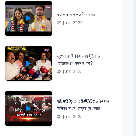
ঘাতক ওলাল পত্নী সোনম
09 Jun, 2025
ভূপেন বৰাই কিয় লেফট্ লৈছিল
হোৱাটছএপ গ্ৰুপৰ পৰা?
08 Jun, 2025
য&#39;তে ত&#39;তে উদ্ধাৰ
নিষিদ্ধ মাংস, উত্তপ্ত হোজ...
08 Jun, 2025