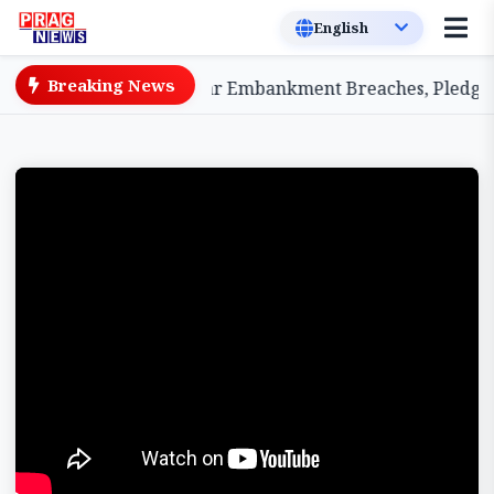
Breaking News
y Highlights Sivasagar Embankment Breaches, Pledges Ce