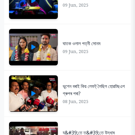
09 Jun, 2025
ঘাতক ওলাল পত্নী সোনম
09 Jun, 2025
ভূপেন বৰাই কিয় লেফট্ লৈছিল হোৱাটছএপ
গ্ৰুপৰ পৰা?
08 Jun, 2025
য&#39;তে ত&#39;তে উদ্ধাৰ