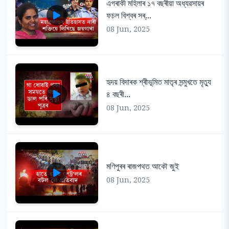
এগৰাকী মহিলাৰ ১৭ বছৰীয়া অধ্যৱসায়ৰ
ফচল বিশ্বৰ সৰ্...
08 Jun, 2025
হৃদয় বিদাৰক শ্ৰীভূমিত মাতৃৰ সন্মুখতে মৃত্যু
৪ বছৰী...
08 Jun, 2025
মণিপুৰৰ ৰাজপথত আকৌ জুই
08 Jun, 2025