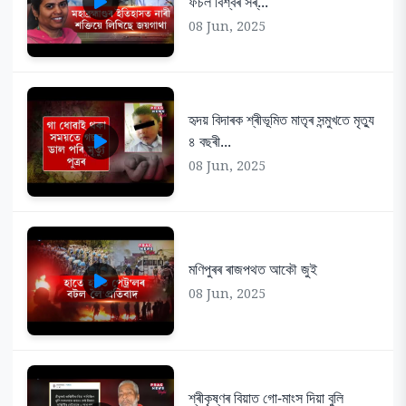
ফচল বিশ্বৰ সৰ্...
08 Jun, 2025
হৃদয় বিদাৰক শ্ৰীভূমিত মাতৃৰ সন্মুখতে মৃত্যু
৪ বছৰী...
08 Jun, 2025
মণিপুৰৰ ৰাজপথত আকৌ জুই
08 Jun, 2025
শ্ৰীকৃষ্ণৰ বিয়াত গো-মাংস দিয়া বুলি