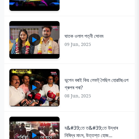
ঘাতক ওলাল পত্নী সোনম
09 Jun, 2025
ভূপেন বৰাই কিয় লেফট্ লৈছিল হোৱাটছএপ
গ্ৰুপৰ পৰা?
08 Jun, 2025
য&#39;তে ত&#39;তে উদ্ধাৰ
নিষিদ্ধ মাংস, উত্তপ্ত হোজ...