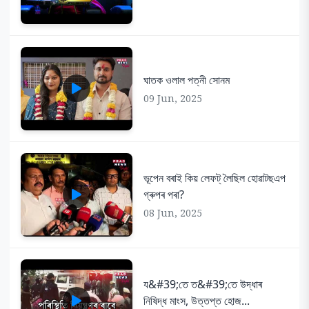
ঘাতক ওলাল পত্নী সোনম
09 Jun, 2025
ভূপেন বৰাই কিয় লেফট্ লৈছিল হোৱাটছএপ
গ্ৰুপৰ পৰা?
08 Jun, 2025
য&#39;তে ত&#39;তে উদ্ধাৰ
নিষিদ্ধ মাংস, উত্তপ্ত হোজ...