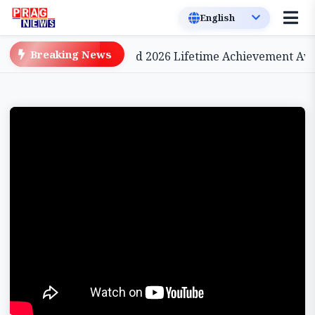
Breaking News
nema, to be Conferred 2026 Lifetime Achievement Award