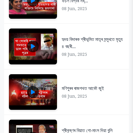
ফচল বিশ্বৰ সৰ্...
08 Jun, 2025
হৃদয় বিদাৰক শ্ৰীভূমিত মাতৃৰ সন্মুখতে মৃত্যু
৪ বছৰী...
08 Jun, 2025
মণিপুৰৰ ৰাজপথত আকৌ জুই
08 Jun, 2025
শ্ৰীকৃষ্ণৰ বিয়াত গো-মাংস দিয়া বুলি