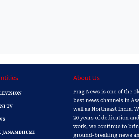
ntities
About Us
Prag News is one of the o
LEVISION
best news channels in As
NI TV
well as Northeast India. W
20 years of dedication an
WS
work, we continue to bri
IK JANAMBHUMI
ground-breaking news a