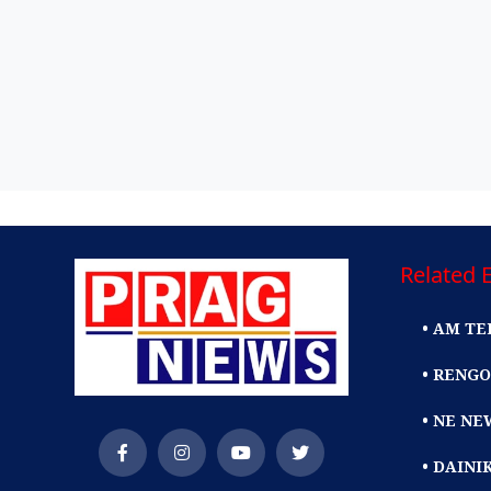
Related E
• AM TE
• RENGO
• NE NE
• DAIN