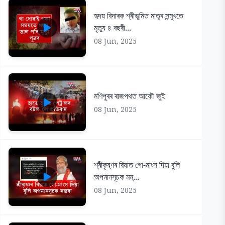
হৃদয় বিদাৰক শ্ৰীভূমিত মাতৃৰ সন্মুখতে
মৃত্যু ৪ বছৰী...
08 Jun, 2025
মণিপুৰৰ ৰাজপথত আকৌ জুই
08 Jun, 2025
শ্ৰীকৃষ্ণৰ বিয়াত গো-মাংস দিয়া বুলি
অপমানসূচক মন্...
08 Jun, 2025