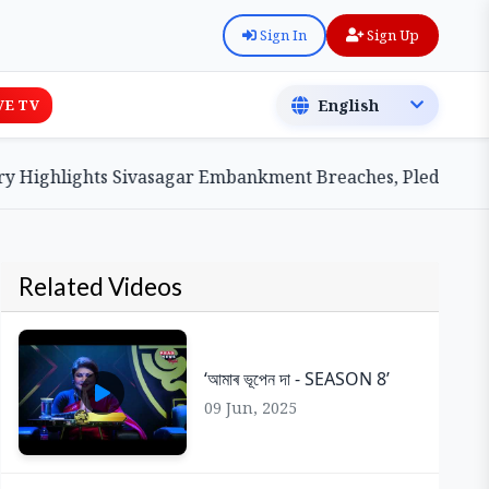
Sign In
Sign Up
VE TV
ighlights Sivasagar Embankment Breaches, Pledges Centra
Related Videos
‘আমাৰ ভূপেন দা - SEASON 8’
09 Jun, 2025