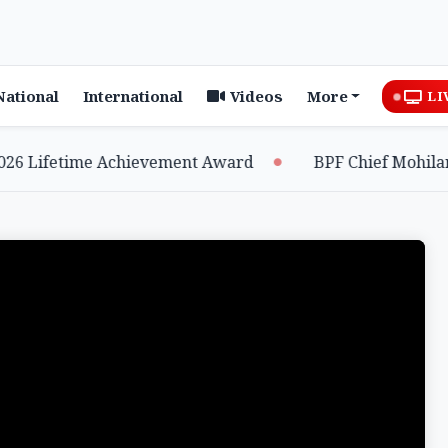
National
International
Videos
More
LI
 Lifetime Achievement Award
BPF Chief Mohilary H