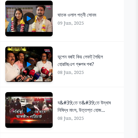
ঘাতক ওলাল পত্নী সোনম
09 Jun, 2025
ভূপেন বৰাই কিয় লেফট্ লৈছিল
হোৱাটছএপ গ্ৰুপৰ পৰা?
08 Jun, 2025
য&#39;তে ত&#39;তে উদ্ধাৰ
নিষিদ্ধ মাংস, উত্তপ্ত হোজ...
08 Jun, 2025