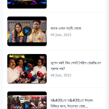
ঘাতক ওলাল পত্নী সোনম
09 Jun, 2025
ভূপেন বৰাই কিয় লেফট্ লৈছিল হোৱাটছএপ
গ্ৰুপৰ পৰা?
08 Jun, 2025
য&#39;তে ত&#39;তে উদ্ধাৰ
নিষিদ্ধ মাংস, উত্তপ্ত হোজ...