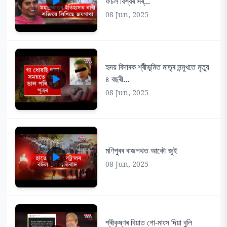
ফচল বিশ্বৰ সৰ্...
08 Jun, 2025
হৃদয় বিদাৰক শ্ৰীভূমিত মাতৃৰ সন্মুখতে মৃত্যু
৪ বছৰী...
08 Jun, 2025
মণিপুৰৰ ৰাজপথত আকৌ জুই
08 Jun, 2025
শ্ৰীকৃষ্ণৰ বিয়াত গো-মাংস দিয়া বুলি