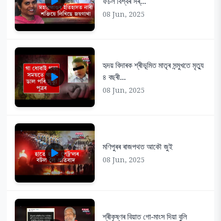
ফচল বিশ্বৰ সৰ্...
08 Jun, 2025
হৃদয় বিদাৰক শ্ৰীভূমিত মাতৃৰ সন্মুখতে মৃত্যু
৪ বছৰী...
08 Jun, 2025
মণিপুৰৰ ৰাজপথত আকৌ জুই
08 Jun, 2025
শ্ৰীকৃষ্ণৰ বিয়াত গো-মাংস দিয়া বুলি