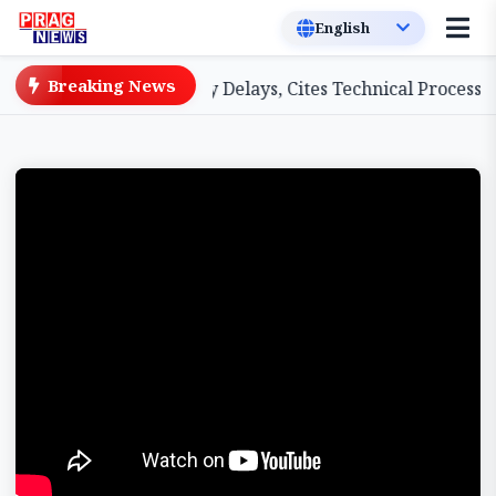
Breaking News
A Teachers on Salary Delays, Cites Technical Process