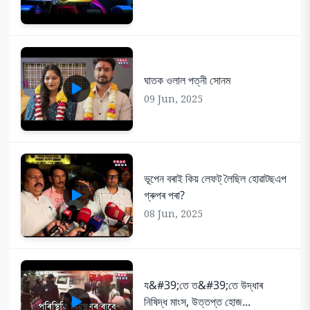
ঘাতক ওলাল পত্নী সোনম
09 Jun, 2025
ভূপেন বৰাই কিয় লেফট্ লৈছিল হোৱাটছএপ
গ্ৰুপৰ পৰা?
08 Jun, 2025
য&#39;তে ত&#39;তে উদ্ধাৰ
নিষিদ্ধ মাংস, উত্তপ্ত হোজ...