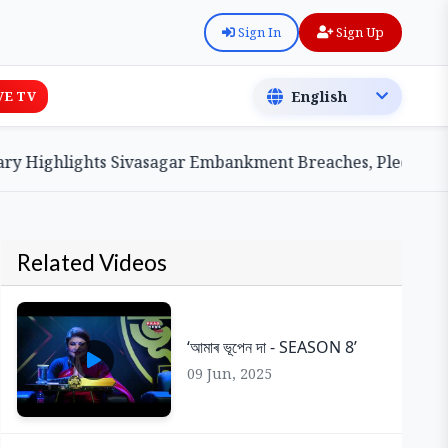
Sign In
Sign Up
VE TV
Highlights Sivasagar Embankment Breaches, Pledges Centr
Related Videos
‘আমাৰ ভূপেন দা - SEASON 8’
09 Jun, 2025