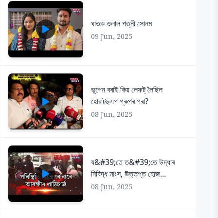
ঘাতক ওলাল পত্নী সোনম
09 Jun, 2025
ভূপেন বৰাই কিয় লেফট্ লৈছিল
হোৱাটছএপ গ্ৰুপৰ পৰা?
08 Jun, 2025
য&#39;তে ত&#39;তে উদ্ধাৰ
নিষিদ্ধ মাংস, উত্তপ্ত হোজ...
08 Jun, 2025