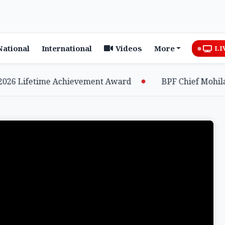
National
International
Videos
More
LI
6 Lifetime Achievement Award
BPF Chief Mohilary 