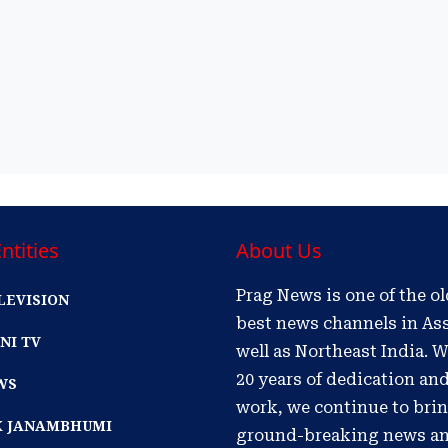
ntities
About Us
Prag News is one of the o
LEVISION
best news channels in As
NI TV
well as Northeast India. W
20 years of dedication an
WS
work, we continue to bri
IK JANAMBHUMI
ground-breaking news a