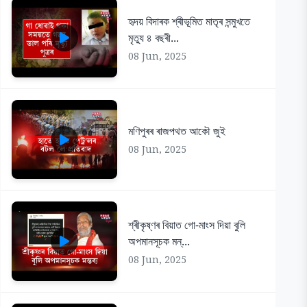
হৃদয় বিদাৰক শ্ৰীভূমিত মাতৃৰ সন্মুখতে
মৃত্যু ৪ বছৰী...
08 Jun, 2025
মণিপুৰৰ ৰাজপথত আকৌ জুই
08 Jun, 2025
শ্ৰীকৃষ্ণৰ বিয়াত গো-মাংস দিয়া বুলি
অপমানসূচক মন্...
08 Jun, 2025