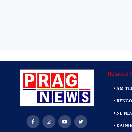
Related E
• AM TE
• RENGO
• NE NE
• DAIN