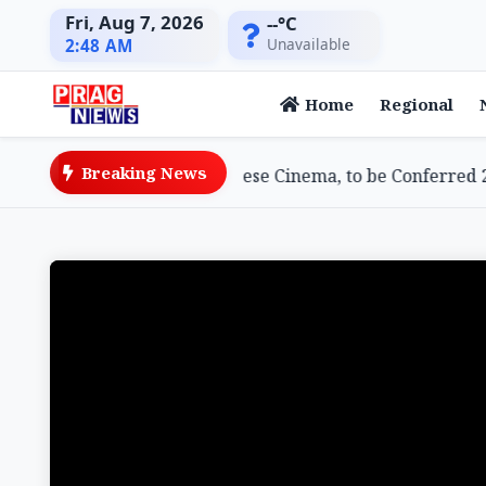
Fri, Aug 7, 2026
--°C
Unavailable
2:48 AM
Home
Regional
Breaking News
wami, Doyenne of Assamese Cinema, to be Conferred 202