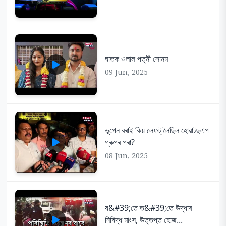
ঘাতক ওলাল পত্নী সোনম
09 Jun, 2025
ভূপেন বৰাই কিয় লেফট্ লৈছিল হোৱাটছএপ
গ্ৰুপৰ পৰা?
08 Jun, 2025
য&#39;তে ত&#39;তে উদ্ধাৰ
নিষিদ্ধ মাংস, উত্তপ্ত হোজ...