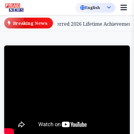
Breaking News
e Cinema, to be Conferred 2026 Lifetime Achievement A