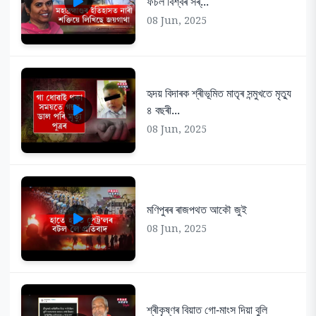
ফচল বিশ্বৰ সৰ্...
08 Jun, 2025
হৃদয় বিদাৰক শ্ৰীভূমিত মাতৃৰ সন্মুখতে মৃত্যু
৪ বছৰী...
08 Jun, 2025
মণিপুৰৰ ৰাজপথত আকৌ জুই
08 Jun, 2025
শ্ৰীকৃষ্ণৰ বিয়াত গো-মাংস দিয়া বুলি