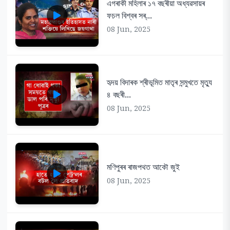
এগৰাকী মহিলাৰ ১৭ বছৰীয়া অধ্যৱসায়ৰ
ফচল বিশ্বৰ সৰ্...
08 Jun, 2025
হৃদয় বিদাৰক শ্ৰীভূমিত মাতৃৰ সন্মুখতে মৃত্যু
৪ বছৰী...
08 Jun, 2025
মণিপুৰৰ ৰাজপথত আকৌ জুই
08 Jun, 2025