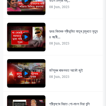
ফচল বিশ্বৰ সৰ্...
08 Jun, 2025
হৃদয় বিদাৰক শ্ৰীভূমিত মাতৃৰ সন্মুখতে মৃত্যু
৪ বছৰী...
08 Jun, 2025
মণিপুৰৰ ৰাজপথত আকৌ জুই
08 Jun, 2025
শ্ৰীকৃষ্ণৰ বিয়াত গো-মাংস দিয়া বুলি