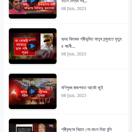
ফচল বিশ্বৰ সৰ্...
08 Jun, 2025
হৃদয় বিদাৰক শ্ৰীভূমিত মাতৃৰ সন্মুখতে মৃত্যু
৪ বছৰী...
08 Jun, 2025
মণিপুৰৰ ৰাজপথত আকৌ জুই
08 Jun, 2025
শ্ৰীকৃষ্ণৰ বিয়াত গো-মাংস দিয়া বুলি