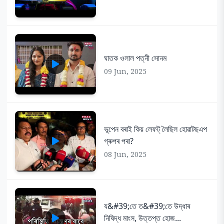
ঘাতক ওলাল পত্নী সোনম
09 Jun, 2025
ভূপেন বৰাই কিয় লেফট্ লৈছিল হোৱাটছএপ
গ্ৰুপৰ পৰা?
08 Jun, 2025
য&#39;তে ত&#39;তে উদ্ধাৰ
নিষিদ্ধ মাংস, উত্তপ্ত হোজ...