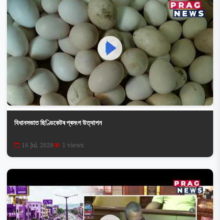
বিধানসভাত ছিণ্ডিকেটৰ প্ৰসংগ উত্থাপন
16 Jul, 2026
1 views