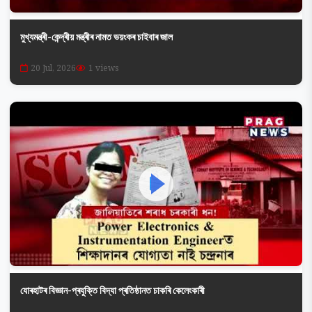
মুখ্যমন্ত্ৰী-কেন্দ্ৰীয় মন্ত্ৰীৰ নামত ভয়ংকৰ চাইবাৰ জাল
20 Jul, 2026
1 views
যোৰহাটৰ বিজ্ঞান-প্ৰযুক্তি বিদ্যা প্ৰতিষ্ঠানত চাকৰি কেলেংকাৰী