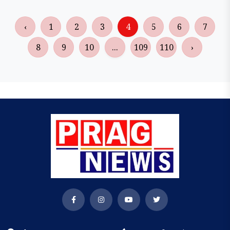
‹
1
2
3
4
5
6
7
8
9
10
...
109
110
›