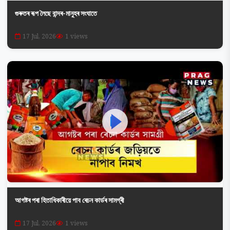
গুৰুতৰ ৰূপ লৈছে বান্দৰ-মানুহৰ সংঘাতে
17 Jul, 2026
1 views
আগষ্টৰ পৰা হিতাধিকাৰীয়ে পাব ৰেচন কাৰ্ডৰ সামগ্ৰী
17 Jul, 2026
1 views