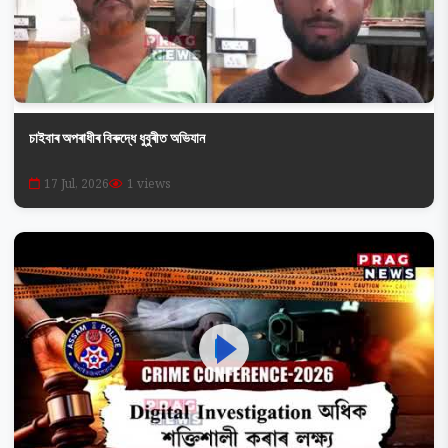
চাইবাৰ অপৰাধীৰ বিৰুদ্ধে ধুবুৰীত অভিযান
17 Jul, 2026
1 views