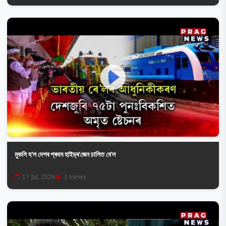
মুকলি হ’ল দেশৰ প্ৰথম হাইড্ৰ’জেন চালিত ৰে’ল
17 Jul, 2026
1 views