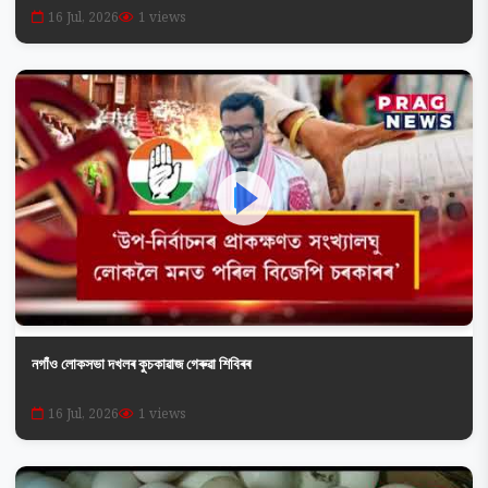
16 Jul, 2026
1 views
নগাঁও লোকসভা দখলৰ কুচকাৱাজ গেৰুৱা শিবিৰৰ
16 Jul, 2026
1 views