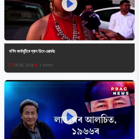
বৰ্ণিল কাৰ্যসূচীৰে প্ৰাগ চিনে এৱাৰ্ডছ
18 Jul, 2026
1 views