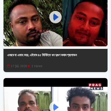
এবছৰ বা এমাহ নহয়, এইবাৰ ৪৫ মিনিটতে ধন দুগুণ কৰাৰ প্ৰলোভন
17 Jul, 2026
1 views