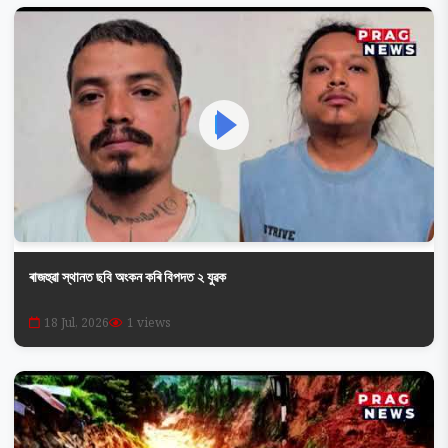
ৰাজহুৱা স্থানত ছবি অংকন কৰি বিপদত ২ যুৱক
18 Jul, 2026
1 views