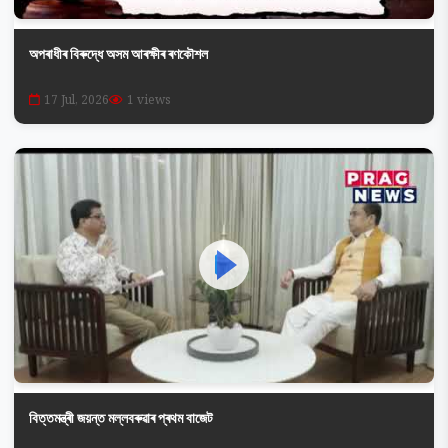
অপৰাধীৰ বিৰুদ্ধে অসম আৰক্ষীৰ ৰণকৌশল
17 Jul, 2026
1 views
বিত্তমন্ত্ৰী জয়ন্ত মল্লবৰুৱাৰ প্ৰথম বাজেট