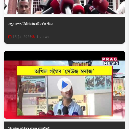
নতুন ৰূপত নিৰ্মাণ মাজবাট ৰে’ল ষ্টেচন
15 Jul, 2026
1 views
কি আছে অখিলৰ মডেল বাজেটত?