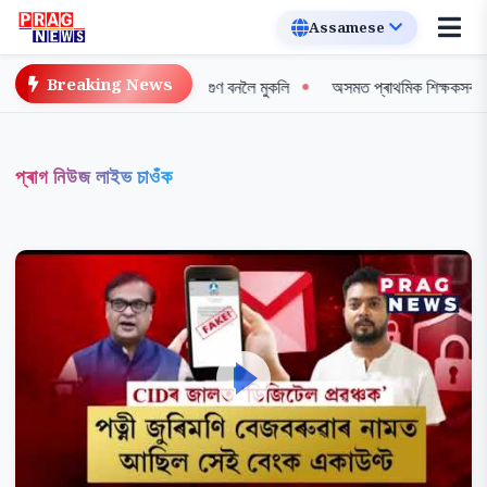
Breaking News
 প্ৰথম সৰুঠোঁটৰ শগুণ বনলৈ মুকলি
অসমত প্ৰাথমিক শিক্ষকসকলৰ ব্যাপক ধৰ্ণা, দীৰ্ঘদ
প্ৰাগ নিউজ লাইভ চাওঁক