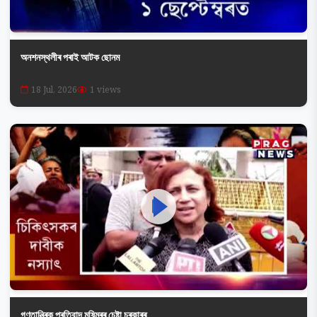
অনশনস্থলীৰ পৰাই আটক ছোনম
18 Jul, 2026
1 views
গণতান্ত্ৰিক প্ৰতিবাদ মষিমুৰৰ চেষ্টা চৰকাৰৰ