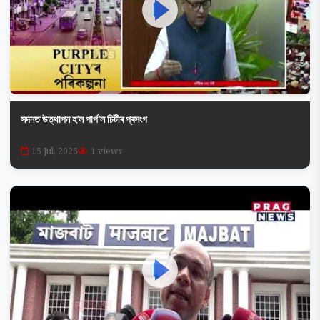
সদনত উত্থাপন হ’ল পাৰ্প’ল চিটীৰ প্ৰসংগ
15 Jul, 2026
1 views