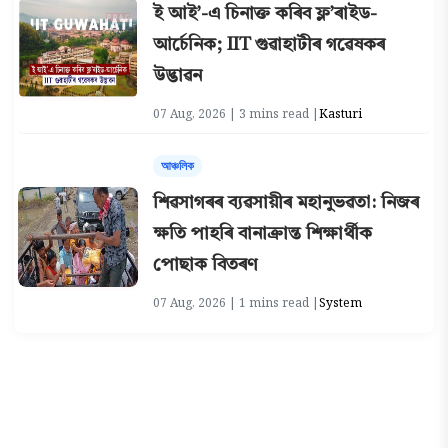
ই আই’-এ চিনাক্ত কৰিব ফ্ল’ৰাইড-
আৰ্চেনিক; IIT গুৱাহাটীৰ গৱেষকৰ
উদ্ভাৱন
07 Aug, 2026 | 3 mins read |
Kasturi
আঞ্চলিক
শিৱসাগৰৰ ব্যৱসায়ীৰ মহানুভৱতা: নিজৰ
ক্ষতি পাহৰি বানাক্ৰান্ত শিক্ষাৰ্থীক
পোছাক বিতৰণ
07 Aug, 2026 | 1 mins read |
System