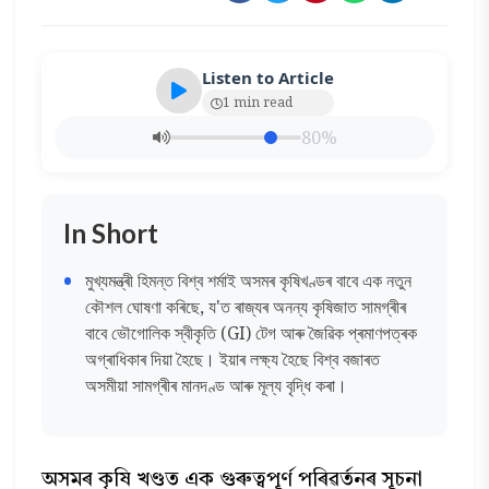
Listen to Article
1 min read
80%
In Short
মুখ্যমন্ত্ৰী হিমন্ত বিশ্ব শৰ্মাই অসমৰ কৃষিখণ্ডৰ বাবে এক নতুন
কৌশল ঘোষণা কৰিছে, য'ত ৰাজ্যৰ অনন্য কৃষিজাত সামগ্ৰীৰ
বাবে ভৌগোলিক স্বীকৃতি (GI) টেগ আৰু জৈৱিক প্ৰমাণপত্ৰক
অগ্ৰাধিকাৰ দিয়া হৈছে। ইয়াৰ লক্ষ্য হৈছে বিশ্ব বজাৰত
অসমীয়া সামগ্ৰীৰ মানদণ্ড আৰু মূল্য বৃদ্ধি কৰা।
অসমৰ কৃষি খণ্ডত এক গুৰুত্বপূৰ্ণ পৰিৱৰ্তনৰ সূচনা