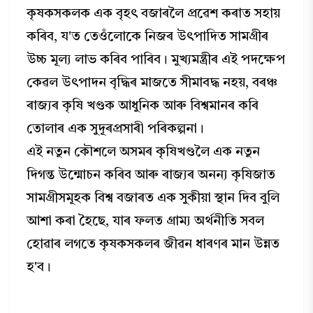
কৃষকসকলক এক বৃহৎ বজাৰলৈ প্ৰৱেশ কৰাত সহায়
কৰিব, য'ত তেওঁলোকে নিজৰ উৎপাদিত সামগ্ৰীৰ
উচ্চ মূল্য লাভ কৰিব পাৰিব। মুখ্যমন্ত্ৰীৰ এই পদক্ষেপ
কেৱল উৎপাদন বৃদ্ধিৰ মাজতে সীমাবদ্ধ নহয়, বৰঞ্চ
ৰাজ্যৰ কৃষি খণ্ডক আধুনিক আৰু বিশ্বমানৰ কৰি
তোলাৰ এক সুদূৰপ্ৰসাৰী পৰিকল্পনা।
এই নতুন কৌশলে অসমৰ কৃষিখণ্ডলৈ এক নতুন
দিগন্ত উন্মোচন কৰিব আৰু ৰাজ্যৰ অনন্য কৃষিজাত
সামগ্ৰীসমূহক বিশ্ব বজাৰত এক সুকীয়া স্থান দিব বুলি
আশা কৰা হৈছে, যাৰ ফলত গ্ৰাম্য অৰ্থনীতি সবল
হোৱাৰ লগতে কৃষকসকলৰ জীৱন ধাৰণৰ মান উন্নত
হ'ব।