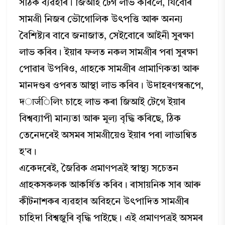
সঠিক ব্যৱহাৰ। জিআই টেগ লাভ কৰিলে, যিবোৰ
সামগ্ৰী নিজৰ ভৌগোলিক উৎপত্তি আৰু অনন্য
বৈশিষ্ট্যৰ বাবে জনাজাত, সেইবোৰে আইনী সুৰক্ষা
লাভ কৰিব। ইয়াৰ ফলত নকল সামগ্ৰীৰ পৰা সুৰক্ষা
পোৱাৰ উপৰিও, গ্ৰাহকে সামগ্ৰীৰ প্ৰামাণিকতা আৰু
মানদণ্ডৰ ওপৰত আস্থা লাভ কৰিব। উদাহৰণস্বৰূপে,
দार्जিলিং চাহে লাভ কৰা জিআই টেগে ইয়াৰ
বিশ্বব্যাপী মান্যতা আৰু মূল্য বৃদ্ধি কৰিছে, ঠিক
তেনেদৰেই অসমৰ সামগ্ৰীয়েও ইয়াৰ পৰা লাভান্বিত
হ'ব।
একেদৰেই, জৈৱিক প্ৰমাণপত্ৰই স্বাস্থ্য সচেতন
গ্ৰাহকসকলক আকৰ্ষিত কৰিব। ৰাসায়নিক সাৰ আৰু
কীটনাশকৰ ব্যৱহাৰ অবিহনে উৎপাদিত সামগ্ৰীৰ
চাহিদা বিশ্বজুৰি বৃদ্ধি পাইছে। এই প্ৰমাণপত্ৰই অসমৰ