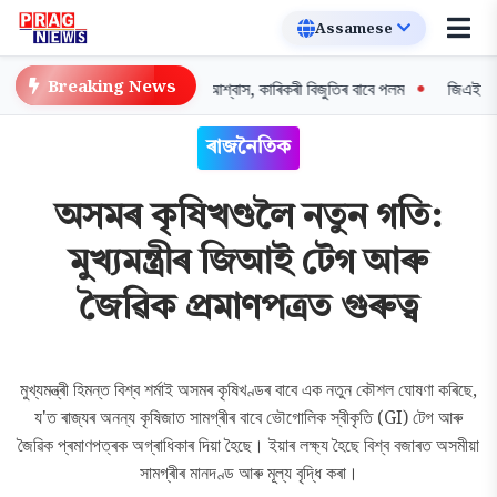
Breaking News
চয়তা নাই: শিক্ষামন্ত্ৰী পেগুৰ আশ্বাস, কাৰিকৰী বিজুতিৰ বাবে পলম
জিএইচএডচি অধি
ৰাজনৈতিক
অসমৰ কৃষিখণ্ডলৈ নতুন গতি:
মুখ্যমন্ত্ৰীৰ জিআই টেগ আৰু
জৈৱিক প্ৰমাণপত্ৰত গুৰুত্ব
মুখ্যমন্ত্ৰী হিমন্ত বিশ্ব শৰ্মাই অসমৰ কৃষিখণ্ডৰ বাবে এক নতুন কৌশল ঘোষণা কৰিছে,
য'ত ৰাজ্যৰ অনন্য কৃষিজাত সামগ্ৰীৰ বাবে ভৌগোলিক স্বীকৃতি (GI) টেগ আৰু
জৈৱিক প্ৰমাণপত্ৰক অগ্ৰাধিকাৰ দিয়া হৈছে। ইয়াৰ লক্ষ্য হৈছে বিশ্ব বজাৰত অসমীয়া
সামগ্ৰীৰ মানদণ্ড আৰু মূল্য বৃদ্ধি কৰা।