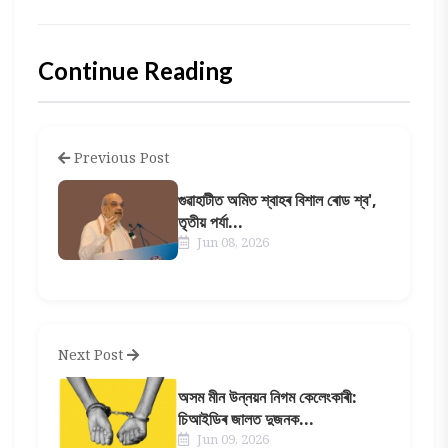
Continue Reading
Previous Post
গুৱাহাটীত অমিত শ্বাহৰ বিশাল ৰোড শ্ব',
তৃতীয় পৰ্যা...
Jun 08, 2026
Next Post
অসম মীন উন্নয়ন নিগম কেলেংকাৰী:
চিআইডিৰ জালত দুজনক...
Jun 09, 2026