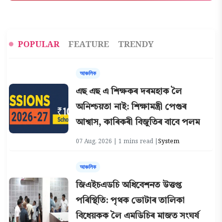
POPULAR
FEATURE
TRENDY
আঞ্চলিক
এছ এছ এ শিক্ষকৰ দৰমহাক লৈ
অনিশ্চয়তা নাই: শিক্ষামন্ত্ৰী পেগুৰ
আশ্বাস, কাৰিকৰী বিজুতিৰ বাবে পলম
07 Aug, 2026 | 1 mins read |
System
আঞ্চলিক
জিএইচএডচি অধিবেশনত উত্তপ্ত
পৰিস্থিতি: পৃথক ভোটাৰ তালিকা
বিধেয়কক লৈ এমডিচিৰ মাজত সংঘৰ্ষ