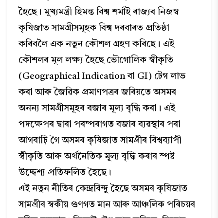
হৈছে। মুখ্যমন্ত্ৰী হিমন্ত বিশ্ব শৰ্মাই ৰাজ্যৰ নিজস্ব
কৃষিজাত সামগ্ৰীসমূহক বিশ্ব দৰবাৰত প্ৰতিষ্ঠা
কৰিবলৈ এক নতুন কৌশল গ্ৰহণ কৰিছে। এই
কৌশলৰ মূল লক্ষ্য হৈছে ভৌগোলিক স্বীকৃতি
(Geographical Indication বা GI) টেগ লাভ
কৰা আৰু জৈৱিক প্ৰমাণপত্ৰৰ জৰিয়তে অসমৰ
অনন্য সামগ্ৰীসমূহৰ বজাৰ মূল্য বৃদ্ধি কৰা। এই
পদক্ষেপৰ দ্বাৰা পৰম্পৰাগত বজাৰ ব্যৱস্থাৰ পৰা
আগবাঢ়ি গৈ অসমৰ কৃষিজাত সামগ্ৰীৰ বিশ্বব্যাপী
স্বীকৃতি আৰু অৰ্থনৈতিক মূল্য বৃদ্ধি কৰাৰ স্পষ্ট
উদ্দেশ্য প্ৰতিফলিত হৈছে।
এই নতুন নীতিৰ কেন্দ্ৰবিন্দু হৈছে অসমৰ কৃষিজাত
সামগ্ৰীৰ স্বকীয় গুণগত মান আৰু আঞ্চলিক পৰিচয়ৰ