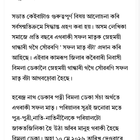
সভাত কেইবাটাও গুৰুত্বপূৰ্ণ বিষয় আলোচনা কৰি
সৰ্বসন্মতিক্রমে সিদ্ধান্ত গ্ৰহণ কৰা হয়। অসম লেখিকা
সমাজে প্ৰতি বছৰে এগৰাকী সফল মাতৃক স্নেহময়ী
গান্ধাৰী গগৈ সোঁৱৰণি ' সফল মাতৃ বঁটা' প্ৰদান কৰি
আহিছে। এইবাৰ কামৰূপ জিলাৰ কৰৈবাৰী নিবাসী
বিমলা ডেকালৈ স্নেহময়ী গান্ধাৰী গগৈ সোঁৱৰণি সফল
মাতৃ বঁটা আগবঢ়োৱা হৈছে।
হৰেন্দ্ৰ নাথ ডেকাৰ পত্নী বিমলা ডেকা সঁচা অৰ্থতে
এগৰাকী সফল মাতৃ। পৰিয়ালৰ সূত্ৰই জনোৱা মতে
পুত্ৰ-পুত্ৰী,নাতি-নাতিনীলৈকে পৰিয়ালটো
জাকতজিলিকা হৈ উঠা আঁৰৰ মানুহ গৰাকী হৈছে
বিমলা ডেকা। অহা ১০ মে ২০২৬ তাৰিখ,দেওবাৰে