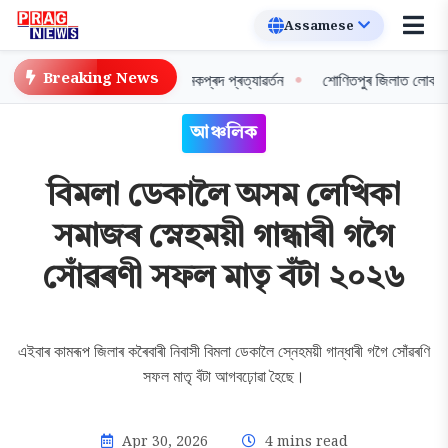
Breaking News
 হৰুৱাই ডিব্ৰুগড় ৱাৰিয়ৰ্ছৰ চমকপ্ৰদ প্ৰত্যাৱৰ্তন
শোণিতপুৰ জিলাত লোক কল্যাণ দিৱ
আঞ্চলিক
বিমলা ডেকালৈ অসম লেখিকা
সমাজৰ স্নেহময়ী গান্ধাৰী গগৈ
সোঁৱৰণী সফল মাতৃ বঁটা ২০২৬
এইবাৰ কামৰূপ জিলাৰ কৰৈবাৰী নিবাসী বিমলা ডেকালৈ স্নেহময়ী গান্ধাৰী গগৈ সোঁৱৰণি
সফল মাতৃ বঁটা আগবঢ়োৱা হৈছে।
Apr 30, 2026
4 mins read