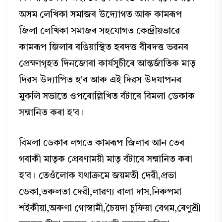
অসম লেখিকা সমাজৰ উদ্যোগত আৰু কামৰূপ
জিলা লেখিকা সমাজৰ সহযোগত কেন্দ্ৰীয়ভাৱে
কামৰূপ জিলাৰ ৰঙিয়াস্থিত হৰদত্ত বীৰদত্ত ভৱনৰ
প্ৰেক্ষাগৃহত দিনজোৰা কাৰ্যসূচীৰে আন্তৰ্জাতিক মাতৃ
দিৱস উদ্যাপিত হ'ব আৰু এই দিৱস উদযাপনৰ
মুকলি সভাতে ওপৰোল্লিখিত বঁটাৰে বিমলা ডেকাক
সন্মানিত কৰা হ'ব।
বিমলা ডেকাৰ লগতে কামৰূপ জিলাৰ আন তেৰ
গৰাকী মাতৃক প্রেৰণাময়ী মাতৃ বঁটাৰে সন্মানিত কৰা
হ'ব। তেওঁলোক যথাক্রমে জয়মতী দেৱী,প্ৰভা
ডেকা,তৰুলতা দেৱী,লাৱণ্য বালা দাস,নিৰুপমা
শইকীয়া,অৰুণা গোস্বামী,চৈয়দা চুফিয়া বেগম,ৰেণুশ্ৰী