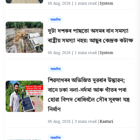
06 Aug, 2026 | 1 mins read |
System
আঞ্চলিক
দুটা দশকৰ পাছতো অসমৰ বান সমস্যা
ৰাষ্ট্ৰীয় সমস্যা নহয়: আছুৰ কেন্দ্ৰক কটাক্ষ
06 Aug, 2026 | 1 mins read |
System
আঞ্চলিক
শিৱসাগৰৰ অভিজিত দুৱৰাৰ উদ্ভাৱন;
বানে ঢকা নলা-নৰ্দমা আৰু গাঁতৰ পৰা
হোৱা বিপদ ৰোধিবলৈ সৌৰ সুৰক্ষা যন্ত্ৰ
নিৰ্মাণ
06 Aug, 2026 | 3 mins read |
Kasturi
আঞ্চলিক