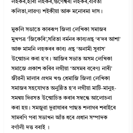
লহকৰ,হীৰা লহকৰ,গুণেশ্বৰী লহকৰ,ববিতা
কলিতা,লাৱণ্য শইকীয়া আৰু মনোৰমা দাস।
মুকলি সভাতে কাৰৰূপ জিলা লেখিকা সমাজৰ
মুখপত্র ‘জিকেৰি’,সৱিতা বৰ্মনৰ কাব্যগ্ৰন্থ ‘ৰ'দৰ আশা'
আৰু মামনি লহকৰৰ কাব্য গ্রন্থ ‘অনামী সুবাস'
উন্মোচন কৰা হ'ব। আজিৰ সভাত অসম লেখিকা
সমাজে প্ৰকাশ কৰিব লগীয়া ‘অসমৰ বৰেণ্য নাৰী'
জীৱনী মালাৰ প্ৰথম খণ্ড ধেমাজি জিলা লেখিকা
সমাজৰ সহযোগত অনুষ্ঠিত হ'ব লগীয়া মাটি-মানুহ-
সমন্বয় দিৱসত উন্মোচিত কৰাৰ সম্বন্ধে আলোচনা
কৰা হয়। সমজুৱা দুৱাষাৰৰ পাছত শলাগৰ শৰাইৰে
সামৰণি পৰা সভাখন আঁত ধৰে প্ৰধান সম্পাদক
বৰ্ণালী দত্ত বৰাই ।