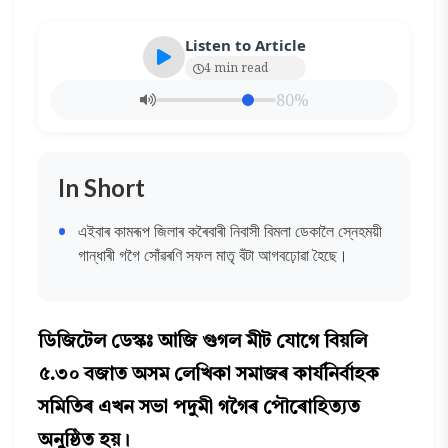
Listen to Article
4 min read
80%
In Short
এইবাৰ কামৰূপ জিলাৰ কৰৈবাৰী নিবাসী বিমলা ডেকালৈ স্নেহময়ী
গান্ধাৰী গগৈ সোঁৱৰণি সফল মাতৃ বঁটা আগবঢ়োৱা হৈছে।
ডিজিটেল ডেস্কঃ আজি গুগল মীট যোগে বিয়লি
৫.৩০ বজাত অসম লেখিকা সমাজৰ কাৰ্যনিৰ্বাহক
সমিতিৰ এখন সভা পদুমী গগৈৰ পৌৰোহিত্যত
অনুষ্ঠিত হয়।