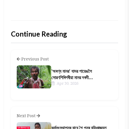
Continue Reading
Previous Post
'অৰণ্য মানৱ' যাদৱ পায়েঙলৈ
সোৱণশিৰিপৰীয়া মানৱ দৰদী...
Apr 30, 2026
Next Post
কৰ্মসংস্থাপনৰ বাবে গৈ পুনৰ বহিঃৰাজ্যত