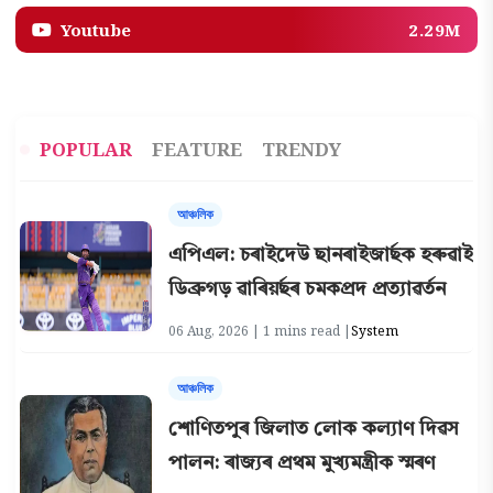
Youtube
2.29M
POPULAR
FEATURE
TRENDY
আঞ্চলিক
এপিএল: চৰাইদেউ ছানৰাইজাৰ্ছক হৰুৱাই
ডিব্ৰুগড় ৱাৰিয়ৰ্ছৰ চমকপ্ৰদ প্ৰত্যাৱৰ্তন
06 Aug, 2026 | 1 mins read |
System
আঞ্চলিক
শোণিতপুৰ জিলাত লোক কল্যাণ দিৱস
পালন: ৰাজ্যৰ প্ৰথম মুখ্যমন্ত্ৰীক স্মৰণ