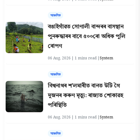
আঞ্চলিক
বঙাইগাঁৱত সোণালী বান্দৰৰ বাসস্থান
পুনৰুদ্ধাৰৰ বাবে ৫০০ৰো অধিক পুলি
ৰোপণ
06 Aug, 2026 | 1 mins read |
System
আঞ্চলিক
বিশ্বনাথৰ শ'লমাৰীত বানত উটি গৈ
দুজনৰ কৰুণ মৃত্যু: ৰাজ্যত শোকাৱহ
পৰিস্থিতি
06 Aug, 2026 | 1 mins read |
System
আঞ্চলিক