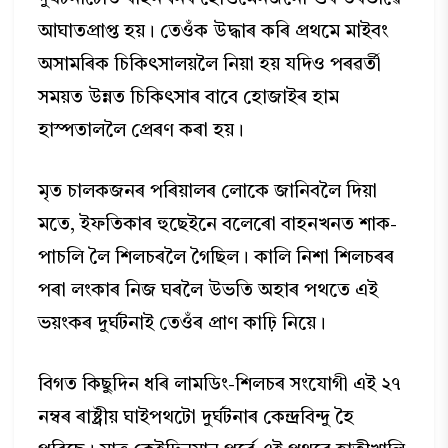
আঘাতপ্ৰাপ্ত হয়। তেওঁক উদ্ধাৰ কৰি প্ৰথমে মাইবং
অসামৰিক চিকিৎসালয়লৈ নিয়া হয় যদিও পৰৱৰ্তী
সময়ত উন্নত চিকিৎসাৰ বাবে হোজাইৰ হাম
হাস্পতাললৈ প্ৰেৰণ কৰা হয়।
মৃত চালকজনৰ পৰিয়ালৰ লোকে জানিবলৈ দিয়া
মতে, ইফতিকাৰ হুছেইনে বলেৰো বাহনখনত শাক-
পাচলি লৈ শিলচৰলৈ গৈছিল। কালি নিশা শিলচৰৰ
পৰা লংকাৰ নিজ ঘৰলৈ উভতি অহাৰ পথতে এই
ভয়ংকৰ দুৰ্ঘটনাই তেওঁৰ প্ৰাণ কাঢ়ি নিয়ে।
বিগত কিছুদিন ধৰি লামডিং-শিলচৰ সংযোগী এই ২৭
নম্বৰ ৰাষ্ট্ৰীয় ঘাইপথটো দুৰ্ঘটনাৰ কেন্দ্ৰবিন্দু হৈ