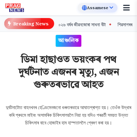
Breaking News
 অভিনেত্ৰী মালয়া গোস্বামীলৈ ২০২৬ বৰ্ষৰ জীৱনজোৰা সাধনা বঁটা
শিৱসাগৰৰ বান পৰিস্
আঞ্চলিক
ডিমা হাছাওত ভয়ংকৰ পথ
দুৰ্ঘটনাত এজনৰ মৃত্যু, এজন
গুৰুতৰভাৱে আহত
দুৰ্ঘটনাটোত বাহনখনৰ হেণ্ডিমেনজনো গুৰুতৰভাৱে আঘাতপ্ৰাপ্ত হয়। তেওঁক উদ্ধাৰ
কৰি প্ৰথমে মাইবং অসামৰিক চিকিৎসালয়লৈ নিয়া হয় যদিও পৰৱৰ্তী সময়ত উন্নত
চিকিৎসাৰ বাবে হোজাইৰ হাম হাস্পতাললৈ প্ৰেৰণ কৰা হয়।