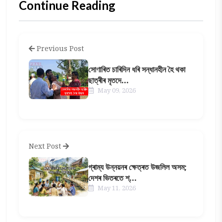
Continue Reading
Previous Post
সোণাৰিত চাৰিদিন ধৰি সন্ধানহীন হৈ থকা
ছাত্ৰীৰ মৃতদে...
May 09, 2026
Next Post
গ্ৰাম্য উন্নয়নৰ ক্ষেত্ৰত উজলিল অসম;
দেশৰ ভিতৰতে শ্...
May 11, 2026