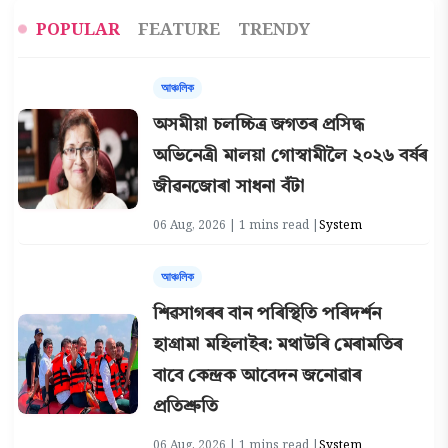
POPULAR
FEATURE
TRENDY
আঞ্চলিক
অসমীয়া চলচ্চিত্ৰ জগতৰ প্ৰসিদ্ধ
অভিনেত্ৰী মালয়া গোস্বামীলৈ ২০২৬ বৰ্ষৰ
জীৱনজোৰা সাধনা বঁটা
06 Aug, 2026 | 1 mins read |
System
আঞ্চলিক
শিৱসাগৰৰ বান পৰিস্থিতি পৰিদৰ্শন
হাগ্ৰামা মহিলাইৰ: মথাউৰি মেৰামতিৰ
বাবে কেন্দ্ৰক আবেদন জনোৱাৰ
প্ৰতিশ্ৰুতি
06 Aug, 2026 | 1 mins read |
System