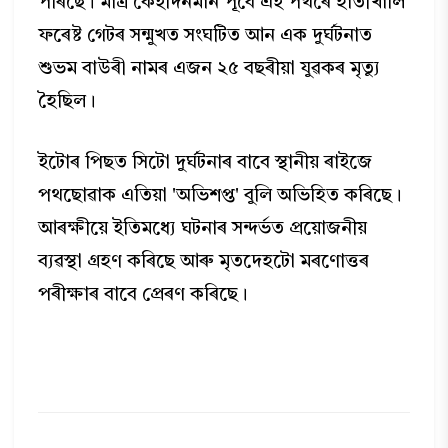
পৰিছে। মাত্ৰ কেইদিনমান পূৰ্বে এই পথৰে হাতীখালি
ফৰেষ্ট গেটৰ সন্মুখত সংঘটিত আন এক দুৰ্ঘটনাত
শুভম বাউৰী নামৰ এজন ২৫ বছৰীয়া যুৱকৰ মৃত্যু
হৈছিল।
ইটোৰ পিছত সিটো দুৰ্ঘটনাৰ বাবে স্থানীয় ৰাইজে
পথছোৱাক এতিয়া 'অভিশপ্ত' বুলি অভিহিত কৰিছে।
আৰক্ষীয়ে ইতিমধ্যে ঘটনাৰ সন্দৰ্ভত প্ৰয়োজনীয়
ব্যৱস্থা গ্ৰহণ কৰিছে আৰু মৃতদেহটো মৰণোত্তৰ
পৰীক্ষাৰ বাবে প্ৰেৰণ কৰিছে।