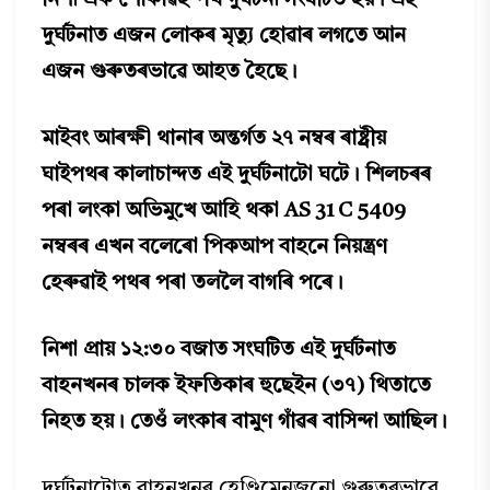
নিশা এক শোকাৱহ পথ দুৰ্ঘটনা সংঘটিত হয়। এই
দুৰ্ঘটনাত এজন লোকৰ মৃত্যু হোৱাৰ লগতে আন
এজন গুৰুতৰভাৱে আহত হৈছে।
মাইবং আৰক্ষী থানাৰ অন্তৰ্গত ২৭ নম্বৰ ৰাষ্ট্ৰীয়
ঘাইপথৰ কালাচান্দত এই দুৰ্ঘটনাটো ঘটে। শিলচৰৰ
পৰা লংকা অভিমুখে আহি থকা AS 31 C 5409
নম্বৰৰ এখন বলেৰো পিকআপ বাহনে নিয়ন্ত্ৰণ
হেৰুৱাই পথৰ পৰা তললৈ বাগৰি পৰে।
নিশা প্ৰায় ১২:৩০ বজাত সংঘটিত এই দুৰ্ঘটনাত
বাহনখনৰ চালক ইফতিকাৰ হুছেইন (৩৭) থিতাতে
নিহত হয়। তেওঁ লংকাৰ বামুণ গাঁৱৰ বাসিন্দা আছিল।
দুৰ্ঘটনাটোত বাহনখনৰ হেণ্ডিমেনজনো গুৰুতৰভাৱে