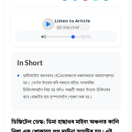
Listen to Article
3 min read
80%
In Short
দুৰ্ঘটনাটোত বাহনখনৰ হেণ্ডিমেনজনো গুৰুতৰভাৱে আঘাতপ্ৰাপ্ত
হয়। তেওঁক উদ্ধাৰ কৰি প্ৰথমে মাইবং অসামৰিক
চিকিৎসালয়লৈ নিয়া হয় যদিও পৰৱৰ্তী সময়ত উন্নত চিকিৎসাৰ
বাবে হোজাইৰ হাম হাস্পতাললৈ প্ৰেৰণ কৰা হয়।
ডিজিটেল ডেস্ক: ডিমা হাছাওৰ মাইবং অঞ্চলত কালি