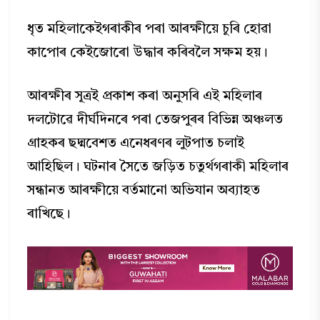
ধৃত মহিলাকেইগৰাকীৰ পৰা আৰক্ষীয়ে চুৰি হোৱা
কাপোৰ কেইজোৰো উদ্ধাৰ কৰিবলৈ সক্ষম হয়।
আৰক্ষীৰ সূত্ৰই প্ৰকাশ কৰা অনুসৰি এই মহিলাৰ
দলটোৱে দীৰ্ঘদিনৰে পৰা তেজপুৰৰ বিভিন্ন অঞ্চলত
গ্ৰাহকৰ ছদ্মবেশত এনেধৰণৰ লুটপাত চলাই
আহিছিল। ঘটনাৰ সৈতে জড়িত চতুৰ্থগৰাকী মহিলাৰ
সন্ধানত আৰক্ষীয়ে বৰ্তমানো অভিযান অব্যাহত
ৰাখিছে।