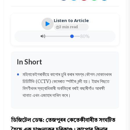
Listen to Article
3 min read
80%
In Short
মহিলাকেইগৰাকীয়ে কাপোৰ চুৰি কৰাৰ সমগ্ৰ কৌশল দোকানখনৰ
চিচিটিভি (CCTV) কেমেৰাত স্পষ্টকৈ বন্দী হয়। ইয়াৰ পিছতে
বিপণীখনৰ স্বত্বাধিকাৰী অৰ্কমিত্ৰা বৰাই কছাৰীগাঁও আৰক্ষী
থানাত এখন এজাহাৰ দাখিল কৰে।
ডিজিটেল ডেস্ক: তেজপুৰৰ কেতেকীবাৰীত সংঘটিত