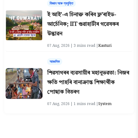
বিজ্ঞান আৰু প্ৰযুক্তি
ই আই’-এ চিনাক্ত কৰিব ফ্ল’ৰাইড-
আৰ্চেনিক; IIT গুৱাহাটীৰ গৱেষকৰ
উদ্ভাৱন
07 Aug, 2026 | 3 mins read |
Kasturi
আঞ্চলিক
শিৱসাগৰৰ ব্যৱসায়ীৰ মহানুভৱতা: নিজৰ
ক্ষতি পাহৰি বানাক্ৰান্ত শিক্ষাৰ্থীক
পোছাক বিতৰণ
07 Aug, 2026 | 1 mins read |
System