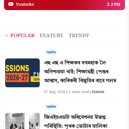
Youtube
2.29M
POPULAR
FEATURE
TRENDY
আঞ্চলিক
এছ এছ এ শিক্ষকৰ দৰমহাক লৈ
অনিশ্চয়তা নাই: শিক্ষামন্ত্ৰী পেগুৰ
আশ্বাস, কাৰিকৰী বিজুতিৰ বাবে পলম
07 Aug, 2026 | 1 mins read |
System
আঞ্চলিক
জিএইচএডচি অধিবেশনত উত্তপ্ত
পৰিস্থিতি: পৃথক ভোটাৰ তালিকা