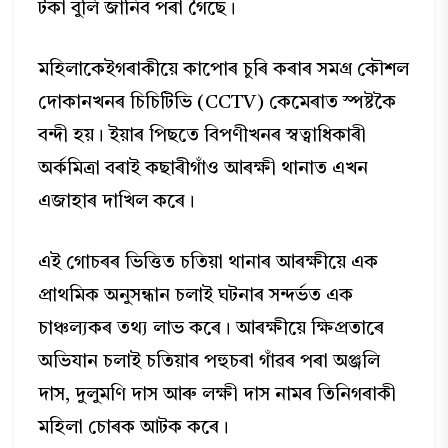
টকা বুলি জানিব পৰা গৈছে।
মহিলাকেইগৰাকীয়ে কাপোৰ চুৰি কৰাৰ সমগ্ৰ কৌশল
দোকানখনৰ চিচিটিভি (CCTV) কেমেৰাত স্পষ্টকৈ
বন্দী হয়। ইয়াৰ পিছতে বিপণীখনৰ স্বত্বাধিকাৰী
অৰ্কমিত্ৰা বৰাই কছাৰীগাঁও আৰক্ষী থানাত এখন
এজাহাৰ দাখিল কৰে।
এই গোচৰৰ ভিত্তিত চতিয়া থানাৰ আৰক্ষীয়ে এক
প্ৰাথমিক অনুসন্ধান চলাই ঘটনাৰ সন্দৰ্ভত এক
চাঞ্চল্যকৰ তথ্য লাভ কৰে। আৰক্ষীয়ে ক্ষিপ্ৰতাৰে
অভিযান চলাই চতিয়াৰ পহুচৰা গাঁৱৰ পৰা অঞ্জলি
দাস, দুলুমণি দাস আৰু লক্ষী দাস নামৰ তিনিগৰাকী
মহিলা চোৰক আটক কৰে।