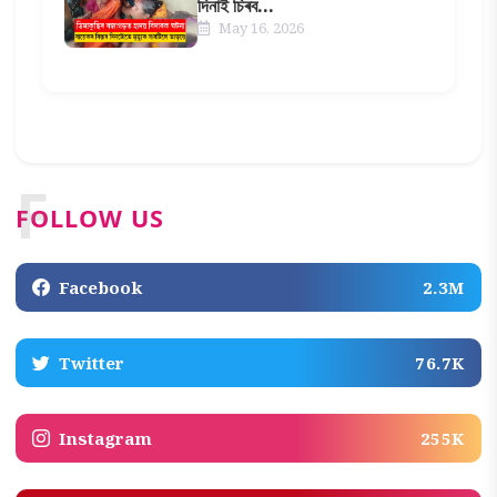
দিনাই চিৰব...
May 16, 2026
F
FOLLOW US
Facebook
2.3M
Twitter
76.7K
Instagram
255K