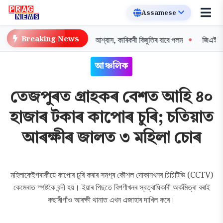
Breaking News
্চয়তা নাই: শিক্ষামন্ত্ৰী পেগুৰ আশ্বাস, কাৰিকৰী বিজুতিৰ বাবে পলম
জিএইচএডচি অধ
আঞ্চলিক
তেজপুৰত গ্ৰাহকৰ বেশত আহি ৪০
হাজাৰ টকাৰ কাপোৰ চুৰি; চতিয়াত
আৰক্ষীৰ জালত ৩ মহিলা চোৰ
মহিলাকেইগৰাকীয়ে কাপোৰ চুৰি কৰাৰ সমগ্ৰ কৌশল দোকানখনৰ চিচিটিভি (CCTV)
কেমেৰাত স্পষ্টকৈ বন্দী হয়। ইয়াৰ পিছতে বিপণীখনৰ স্বত্বাধিকাৰী অৰ্কমিত্ৰা বৰাই
কছাৰীগাঁও আৰক্ষী থানাত এখন এজাহাৰ দাখিল কৰে।