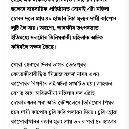
হৈছে এক চাঞ্চল্যকৰ চুৰিকাণ্ড। কাপোৰ কিনাৰ
ছলেৰে ব্যৱসায়িক প্ৰতিষ্ঠানত সোমাই এটা মহিলা
চোৰৰ দলে প্ৰায় ৪০ হাজাৰ টকা মূল্যৰ দামী কাপোৰ
লুটি লৈ যায়। অৱশ্যে, আৰক্ষীৰ তৎপৰতাত
ইতিমধ্যে দলটোৰ তিনিগৰাকী মহিলাক আটক
কৰিবলৈ সক্ষম হৈছে।
যোৱা বুধবাৰে দিনৰ ভাগত তেজপুৰৰ
কেতেকীবাৰীস্থিত 'মিত্ৰাজ বস্ত্ৰম' নামৰ এখন
কাপোৰৰ বিপণীত এই ঘটনা সংঘটিত হয়। গ্ৰাহকৰ
বেশত অহা চাৰিজনীয়া মহিলাৰ দল এটাই
দোকানখনৰ পৰা অতি কৌশলেৰে তিনিযোৰ পিয়ৰ
টচৰ দামী কাপোৰ চুৰি কৰি পলায়ন দিয়ে। চুৰি হোৱা
কাপোৰখিনিৰ বজাৰ মূল্য প্ৰায় ৩০ ৰ পৰা ৪০ হাজাৰ