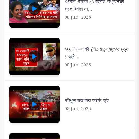
এগৰাকী মহিলাৰ ১৭ বছৰীয়া অধ্যৱসায়ৰ
ফচল বিশ্বৰ সৰ্...
08 Jun, 2025
হৃদয় বিদাৰক শ্ৰীভূমিত মাতৃৰ সন্মুখতে মৃত্যু
৪ বছৰী...
08 Jun, 2025
মণিপুৰৰ ৰাজপথত আকৌ জুই
08 Jun, 2025