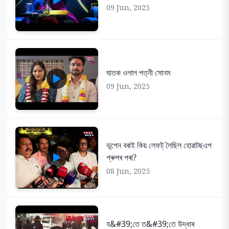
09 Jun, 2025
ঘাতক ওলাল পত্নী সোনম
09 Jun, 2025
ভূপেন বৰাই কিয় লেফট্ লৈছিল হোৱাটছএপ
গ্ৰুপৰ পৰা?
08 Jun, 2025
য&#39;তে ত&#39;তে উদ্ধাৰ