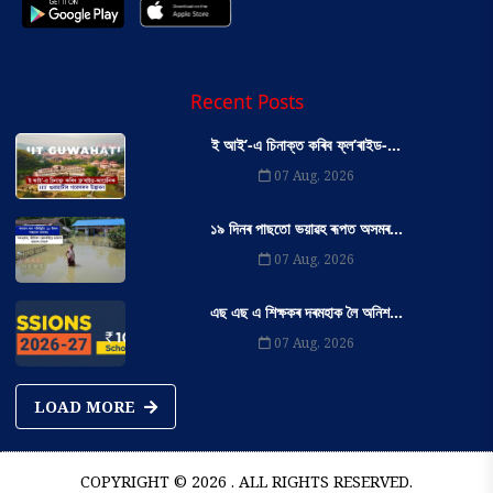
Recent Posts
ই আই’-এ চিনাক্ত কৰিব ফ্ল’ৰাইড-...
07 Aug, 2026
১৯ দিনৰ পাছতো ভয়াৱহ ৰূপত অসমৰ...
07 Aug, 2026
এছ এছ এ শিক্ষকৰ দৰমহাক লৈ অনিশ...
07 Aug, 2026
LOAD MORE
COPYRIGHT © 2026 . ALL RIGHTS RESERVED.