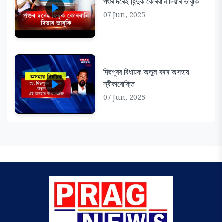
পশুৰ দৰেই হিন্দুক কোৰবানি দিয়াৰ ভাবুকি
07 Jun, 2025
দিছপুৰৰ বিধায়ক অতুল বৰাৰ অসহায়
স্বীকাৰোক্তি
07 Jun, 2025