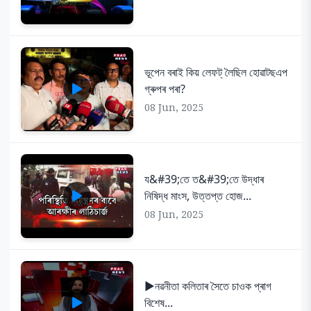
ভূপেন বৰাই কিয় লেফট্ লৈছিল হোৱাটছএপ
গ্ৰুপৰ পৰা?
08 Jun, 2025
য&#39;তে ত&#39;তে উদ্ধাৰ
নিষিদ্ধ মাংস, উত্তপ্ত হোজ...
08 Jun, 2025
▶️নৱনীতা কলিতাৰ সৈতে চাওক প্ৰাগ
বিশেষ...