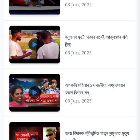
08 Jun, 2025
হনুমানৰ ফটো থকাৰ বাবেই আক্ৰমণৰ বলি
হিন্দু
08 Jun, 2025
এগৰাকী মহিলাৰ ১৭ বছৰীয়া অধ্যৱসায়ৰ
ফচল বিশ্বৰ সৰ্...
08 Jun, 2025
হৃদয় বিদাৰক শ্ৰীভূমিত মাতৃৰ সন্মুখতে মৃত্যু