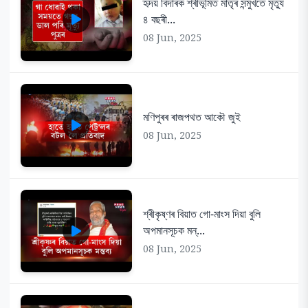
হৃদয় বিদাৰক শ্ৰীভূমিত মাতৃৰ সন্মুখতে মৃত্যু
৪ বছৰী...
08 Jun, 2025
মণিপুৰৰ ৰাজপথত আকৌ জুই
08 Jun, 2025
শ্ৰীকৃষ্ণৰ বিয়াত গো-মাংস দিয়া বুলি
অপমানসূচক মন্...
08 Jun, 2025