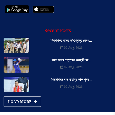
Recent Posts
শিৱসাগৰত বানত ক্ষতিগ্ৰস্ত ৰেলপ...
07 Aug, 2026
ঋষভ দাসৰ নেতৃত্বত গুৱাহাটী ৰয়...
07 Aug, 2026
শিৱসাগৰত বান সাহায্য আৰু পুনৰ...
07 Aug, 2026
LOAD MORE