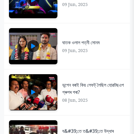
09 Jun, 2025
ঘাতক ওলাল পত্নী সোনম
09 Jun, 2025
ভূপেন বৰাই কিয় লেফট্ লৈছিল হোৱাটছএপ
গ্ৰুপৰ পৰা?
08 Jun, 2025
য&#39;তে ত&#39;তে উদ্ধাৰ