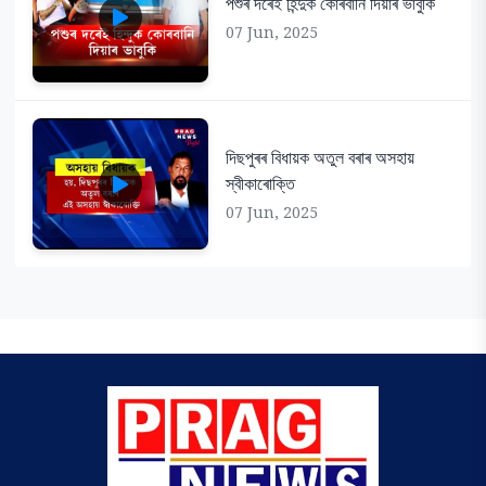
পশুৰ দৰেই হিন্দুক কোৰবানি দিয়াৰ ভাবুকি
07 Jun, 2025
দিছপুৰৰ বিধায়ক অতুল বৰাৰ অসহায়
স্বীকাৰোক্তি
07 Jun, 2025