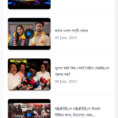
ঘাতক ওলাল পত্নী সোনম
09 Jun, 2025
ভূপেন বৰাই কিয় লেফট্ লৈছিল হোৱাটছএপ
গ্ৰুপৰ পৰা?
08 Jun, 2025
য&#39;তে ত&#39;তে উদ্ধাৰ
নিষিদ্ধ মাংস, উত্তপ্ত হোজ...