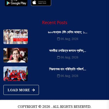
Recent Posts
৬০০সংখ্যক টেষ্ট খেলিব ভাৰতে; ১...
06 Aug, 2026
অসমীয়া চলচ্চিত্ৰ জগতৰ প্ৰসিদ্...
06 Aug, 2026
শিৱসাগৰৰ বান পৰিস্থিতি পৰিদৰ্শ...
06 Aug, 2026
LOAD MORE
COPYRIGHT © 2026 . ALL RIGHTS RESERVED.