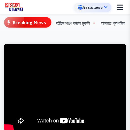
Breaking News
ক নতুন দিগন্ত: বিশ্বৰ প্ৰথম সৰুঠোঁটৰ শগুণ বনলৈ মুকলি
অসমত প্ৰাথমিক শিক্ষকসক