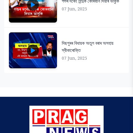
পশুৰ দৰেই হিন্দুক কোৰবানি দিয়াৰ ভাবুকি
07 Jun, 2025
দিছপুৰৰ বিধায়ক অতুল বৰাৰ অসহায়
স্বীকাৰোক্তি
07 Jun, 2025