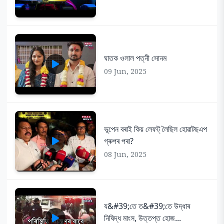
ঘাতক ওলাল পত্নী সোনম
09 Jun, 2025
ভূপেন বৰাই কিয় লেফট্ লৈছিল হোৱাটছএপ
গ্ৰুপৰ পৰা?
08 Jun, 2025
য&#39;তে ত&#39;তে উদ্ধাৰ
নিষিদ্ধ মাংস, উত্তপ্ত হোজ...