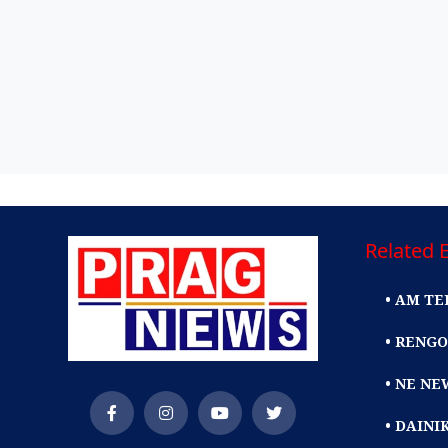
Related E
• AM TE
• RENGO
• NE NE
• DAIN