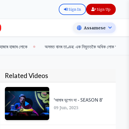
Sign In
Sign Up
জাৰ হাজাৰ লোকে
অসমত বানৰ তাণ্ডৱ: এক নিযুততকৈ অধিক লোক ক্ষতিগ্ৰস্ত
Related Videos
‘আমাৰ ভূপেন দা - SEASON 8’
09 Jun, 2025