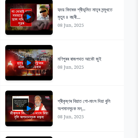
হৃদয় বিদাৰক শ্ৰীভূমিত মাতৃৰ সন্মুখতে
মৃত্যু ৪ বছৰী...
08 Jun, 2025
মণিপুৰৰ ৰাজপথত আকৌ জুই
08 Jun, 2025
শ্ৰীকৃষ্ণৰ বিয়াত গো-মাংস দিয়া বুলি
অপমানসূচক মন্...
08 Jun, 2025