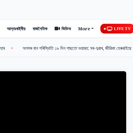
আন্তঃৰাষ্ট্ৰীয়
ৰাজনৈতিক
ভিডিঅ
More
LIVE TV
অসমৰ বান পৰিস্থিতি ১৯ দিন পাছতো ভয়াৱহ: ঘৰ-দুৱাৰ, জীৱিকা হেৰুৱাইছে হা