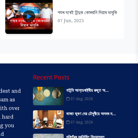
পশুৰ দৰেই হিন্দুক কোৰবানি দিয়াৰ ভাবুকি
07 Jun, 2025
Recent Posts
বাটুমি আন্তঃৰাষ্ট্ৰীয় ৱুছুত অ...
ldest and
07 Aug, 2026
sam as
ith over
ভাৰত ভূষণ দেৱ চৌধুৰীয়ে অসমৰ ম...
d hard
07 Aug, 2026
ng you
nd
মৰিগাঁৱৰ নৱনিৰ্মিত বিদ্যালয়ত...