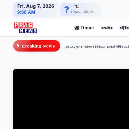
Fri, Aug 7, 2026
--°C
Unavailable
9:06 AM
Home
আঞ্চলিক
ৰাষ্ট্ৰীয়
Breaking News
ৰেডিচন ব্লু গুৱাহাটীত 'উত্তৰ দক্ষিণ' খাদ্য মহোৎসৱ: ভাৰতৰ বিভিন্ন ৰন্ধনশৈলীৰ সমাহাৰ