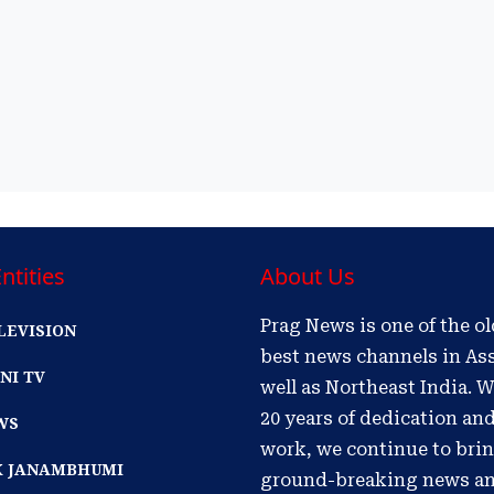
ntities
About Us
Prag News is one of the o
LEVISION
best news channels in As
NI TV
well as Northeast India. W
20 years of dedication an
WS
work, we continue to bri
IK JANAMBHUMI
ground-breaking news a