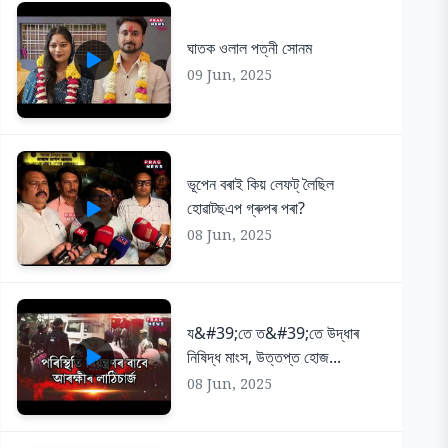
ঘাতক ওলাল পত্নী সোনম
09 Jun, 2025
ভূপেন বৰাই কিয় লেফট্ লৈছিল
হোৱাটছএপ গ্ৰুপৰ পৰা?
08 Jun, 2025
য&#39;তে ত&#39;তে উদ্ধাৰ
নিষিদ্ধ মাংস, উত্তপ্ত হোজ...
08 Jun, 2025